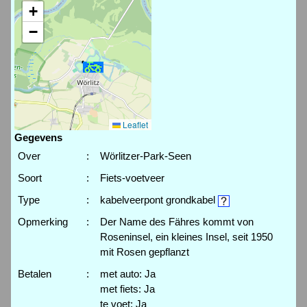
+
−
Leaflet
Gegevens
Over
:
Wörlitzer-Park-Seen
Soort
:
Fiets-voetveer
Type
:
kabelveerpont grondkabel
Opmerking
:
Der Name des Fähres kommt von
Roseninsel, ein kleines Insel, seit 1950
mit Rosen gepflanzt
Betalen
:
met auto: Ja
met fiets: Ja
te voet: Ja