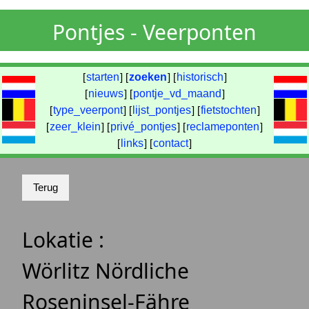
Pontjes - Veerponten
[
starten
] [
zoeken
] [
historisch
]
[
nieuws
] [
pontje_vd_maand
]
[
type_veerpont
] [
lijst_pontjes
] [
fietstochten
]
[
zeer_klein
] [
privé_pontjes
] [
reclameponten
]
[
links
] [
contact
]
Lokatie :
Wörlitz Nördliche
Roseninsel-Fähre