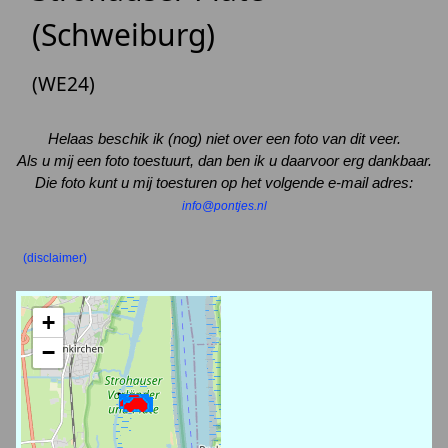
(Schweiburg)
(WE24)
Helaas beschik ik (nog) niet over een foto van dit veer.
Als u mij een foto toestuurt, dan ben ik u daarvoor erg dankbaar.
Die foto kunt u mij toesturen op het volgende e-mail adres:
info@pontjes.nl
(disclaimer)
+
−