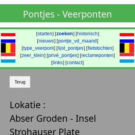
Pontjes - Veerponten
[
starten
] [
zoeken
] [
historisch
]
[
nieuws
] [
pontje_vd_maand
]
[
type_veerpont
] [
lijst_pontjes
] [
fietstochten
]
[
zeer_klein
] [
privé_pontjes
] [
reclameponten
]
[
links
] [
contact
]
Lokatie :
Abser Groden - Insel
Strohauser Plate