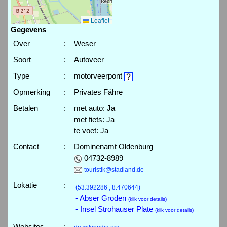
Leaflet
Gegevens
Over
:
Weser
Soort
:
Autoveer
Type
:
motorveerpont
Opmerking
:
Privates Fähre
Betalen
:
met auto: Ja
met fiets: Ja
te voet: Ja
Contact
:
Dominenamt Oldenburg
04732-8989
touristik@stadland.de
Lokatie
:
(53.392286 , 8.470644)
- Abser Groden
(klik voor details)
- Insel Strohauser Plate
(klik voor details)
Websites
: