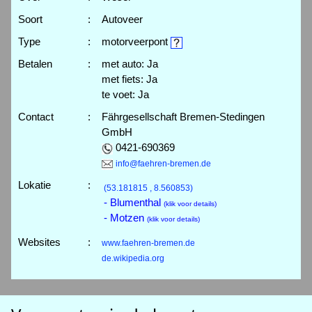
Soort
:
Autoveer
Type
:
motorveerpont
Betalen
:
met auto: Ja
met fiets: Ja
te voet: Ja
Contact
:
Fährgesellschaft Bremen-Stedingen
GmbH
0421-690369
info@faehren-bremen.de
Lokatie
:
(53.181815 , 8.560853)
- Blumenthal
(klik voor details)
- Motzen
(klik voor details)
Websites
:
www.faehren-bremen.de
de.wikipedia.org