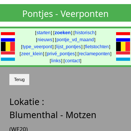
Pontjes - Veerponten
[
starten
] [
zoeken
] [
historisch
]
[
nieuws
] [
pontje_vd_maand
]
[
type_veerpont
] [
lijst_pontjes
] [
fietstochten
]
[
zeer_klein
] [
privé_pontjes
] [
reclameponten
]
[
links
] [
contact
]
Lokatie :
Blumenthal - Motzen
(WE20)