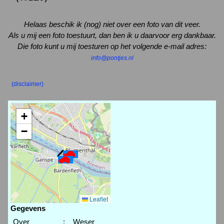
Helaas beschik ik (nog) niet over een foto van dit veer.
Als u mij een foto toestuurt, dan ben ik u daarvoor erg dankbaar.
Die foto kunt u mij toesturen op het volgende e-mail adres:
info@pontjes.nl
(disclaimer)
+
−
Leaflet
Gegevens
Over
:
Weser