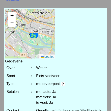
+
−
Leaflet
Gegevens
Over
:
Weser
Soort
:
Fiets-voetveer
Type
:
motorveerpont
Betalen
:
met auto: Ja
met fiets: Ja
te voet: Ja
Contact
:
Gesellschaft für Innovative Stadttouristik