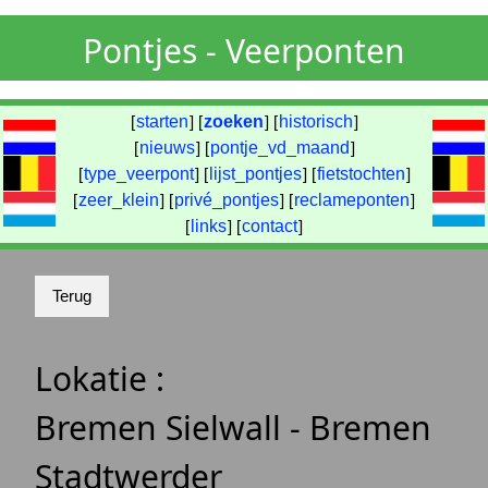
Pontjes - Veerponten
[
starten
] [
zoeken
] [
historisch
]
[
nieuws
] [
pontje_vd_maand
]
[
type_veerpont
] [
lijst_pontjes
] [
fietstochten
]
[
zeer_klein
] [
privé_pontjes
] [
reclameponten
]
[
links
] [
contact
]
Lokatie :
Bremen Sielwall - Bremen
Stadtwerder