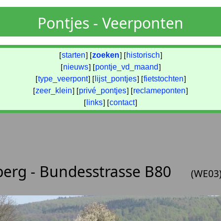
Pontjes - Veerponten
[
starten
] [
zoeken
] [
historisch
]
[
nieuws
] [
pontje_vd_maand
]
[
type_veerpont
] [
lijst_pontjes
] [
fietstochten
]
[
zeer_klein
] [
privé_pontjes
] [
reclameponten
]
[
links
] [
contact
]
berg - Bundesstrasse B80
(WE03