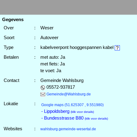
Gegevens
Over
:
Weser
Soort
:
Autoveer
Type
:
kabelveerpont hooggespannen kabel
Betalen
:
met auto: Ja
met fiets: Ja
te voet: Ja
Contact
:
Gemeinde Wahlsburg
05572-937817
Gemeinde@Wahlsburg.de
Lokatie
:
Google maps
(51.625307 , 9.551980)
- Lippoldsberg
(klik voor details)
- Bundesstrasse B80
(klik voor details)
Websites
:
wahlsburg.gemeinde-wesertal.de