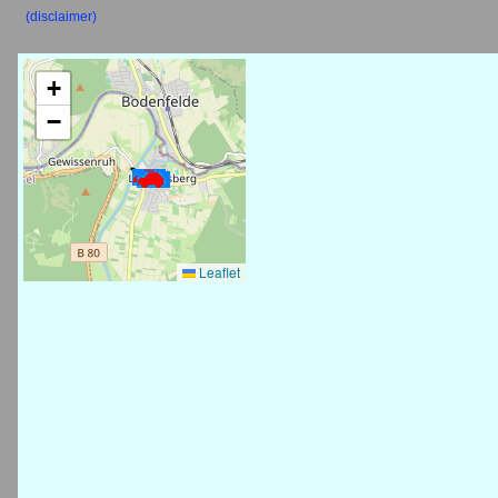
(disclaimer)
+
−
Leaflet