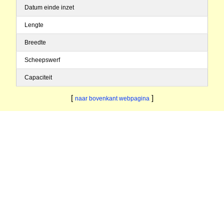
Datum einde inzet
Lengte
Breedte
Scheepswerf
Capaciteit
[
]
naar bovenkant webpagina