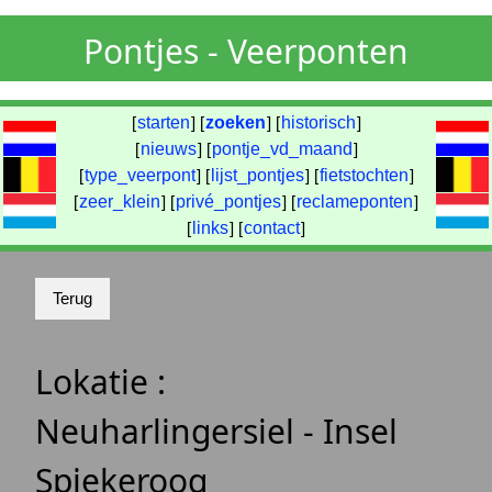
Pontjes - Veerponten
[
starten
] [
zoeken
] [
historisch
]
[
nieuws
] [
pontje_vd_maand
]
[
type_veerpont
] [
lijst_pontjes
] [
fietstochten
]
[
zeer_klein
] [
privé_pontjes
] [
reclameponten
]
[
links
] [
contact
]
Lokatie :
Neuharlingersiel - Insel
Spiekeroog