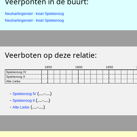
Veerponten in de buurt:
Neuharlingersiel - Insel Spiekeroog
Neuharlingersiel - Insel Spiekeroog
Veerboten op deze relatie:
-
(....-....)
Spiekeroog IV
-
(....-....)
Spiekeroog II
-
(....-....)
Alte Liebe