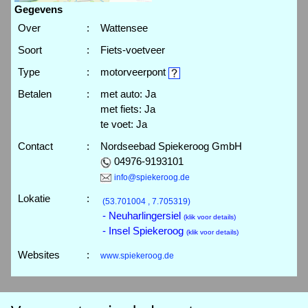
Gegevens
Over
:
Wattensee
Soort
:
Fiets-voetveer
Type
:
motorveerpont
Betalen
:
met auto: Ja
met fiets: Ja
te voet: Ja
Contact
:
Nordseebad Spiekeroog GmbH
04976-9193101
info@spiekeroog.de
Lokatie
:
(53.701004 , 7.705319)
- Neuharlingersiel
(klik voor details)
- Insel Spiekeroog
(klik voor details)
Websites
:
www.spiekeroog.de