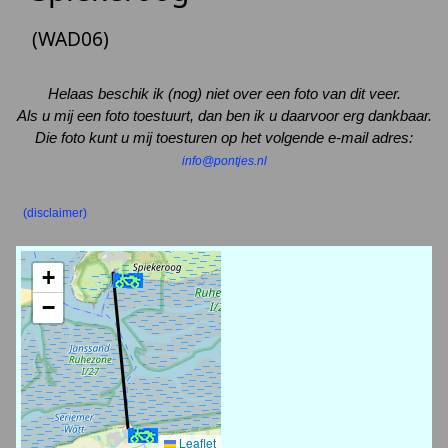
(WAD06)
Helaas beschik ik (nog) niet over een foto van dit veer.
Als u mij een foto toestuurt, dan ben ik u daarvoor erg dankbaar.
Die foto kunt u mij toesturen op het volgende e-mail adres:
info@pontjes.nl
(disclaimer)
+
−
Leaflet