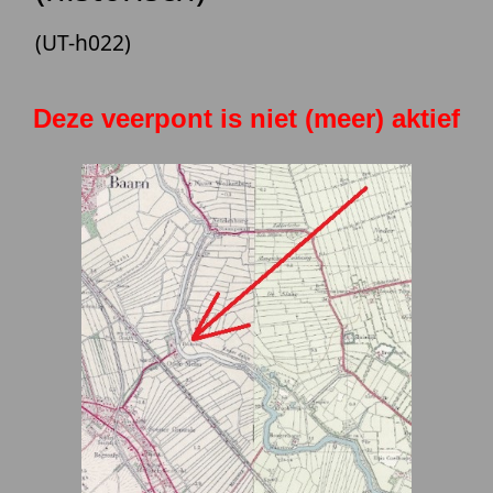
(UT-h022)
Deze veerpont is niet (meer) aktief