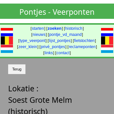
Pontjes - Veerponten
[
starten
] [
zoeken
] [
historisch
]
[
nieuws
] [
pontje_vd_maand
]
[
type_veerpont
] [
lijst_pontjes
] [
fietstochten
]
[
zeer_klein
] [
privé_pontjes
] [
reclameponten
]
[
links
] [
contact
]
Lokatie :
Soest Grote Melm
(historisch)