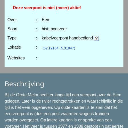
Deze veerpont is niet (meer) aktief
Over
:
Eem
Soort
:
hist: pontveer
Type
:
kabelveerpont handbediend
Lokatie
:
(52.19164 , 5.31047)
Websites
:
Beschrijving
Bij de Grote Melm heeft er lange tijd een veerpont over de Eem
gelegen. Later is de rivier rechtgetrokken en waarschijnlijk in die
tijd is het veer opgeheven. Op oude kaarten is te zien dat het
een veerpont is (dus een pont waarmee wagens konden
worden overgezet. Op latere kaarten is er sprake van een
voetveer. Het veer is tussen 1977 en 1988 gestopt (in dat eerste