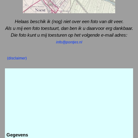
Helaas beschik ik (nog) niet over een foto van dit veer.
Als u mij een foto toestuurt, dan ben ik u daarvoor erg dankbaar.
Die foto kunt u mij toesturen op het volgende e-mail adres:
info@pontjes.nl
(disclaimer)
Gegevens