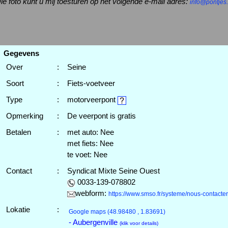
ie foto kunt u mij toesturen op het volgende e-mail adres:
info@pontjes.
Gegevens
Over
:
Seine
Soort
:
Fiets-voetveer
Type
:
motorveerpont
Opmerking
:
De veerpont is gratis
Betalen
:
met auto: Nee
met fiets: Nee
te voet: Nee
Contact
:
Syndicat Mixte Seine Ouest
0033-139-078802
webform:
https://www.smso.fr/systeme/nous-contacter
Lokatie
:
Google maps
(48.98480 , 1.83691)
- Aubergenville
(klik voor details)