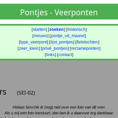
Pontjes - Veerponten
[
starten
] [
zoeken
] [
historisch
]
[
nieuws
] [
pontje_vd_maand
]
[
type_veerpont
] [
lijst_pontjes
] [
fietstochten
]
[
zeer_klein
] [
privé_pontjes
] [
reclameponten
]
[
links
] [
contact
]
ers
(SEI-02)
Helaas beschik ik (nog) niet over een foto van dit veer.
Als u mij een foto toestuurt, dan ben ik u daarvoor erg dankbaar.