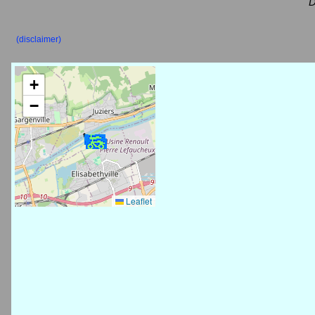
D
(disclaimer)
+
−
Leaflet