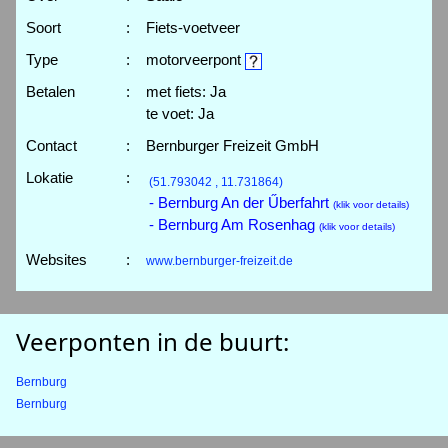
Soort
:
Fiets-voetveer
Type
:
motorveerpont
Betalen
:
met fiets: Ja
te voet: Ja
Contact
:
Bernburger Freizeit GmbH
Lokatie
:
(51.793042 , 11.731864)
- Bernburg An der Űberfahrt
(klik voor details)
- Bernburg Am Rosenhag
(klik voor details)
Websites
:
www.bernburger-freizeit.de
Veerponten in de buurt:
Bernburg
Bernburg