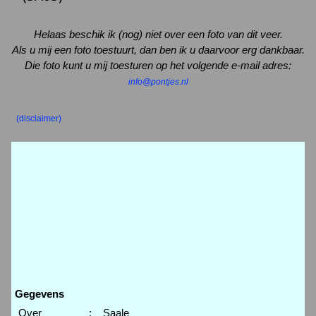
Helaas beschik ik (nog) niet over een foto van dit veer.
Als u mij een foto toestuurt, dan ben ik u daarvoor erg dankbaar.
Die foto kunt u mij toesturen op het volgende e-mail adres:
info@pontjes.nl
(disclaimer)
Gegevens
Over
:
Saale