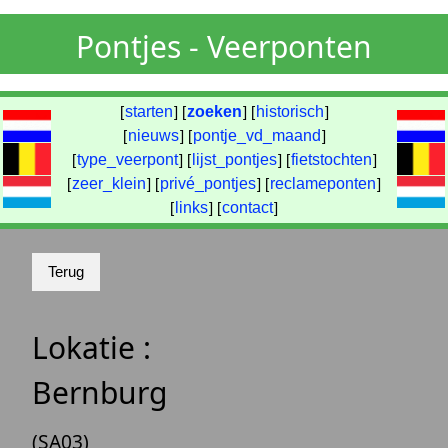
Pontjes - Veerponten
[
starten
] [
zoeken
] [
historisch
]
[
nieuws
] [
pontje_vd_maand
]
[
type_veerpont
] [
lijst_pontjes
] [
fietstochten
]
[
zeer_klein
] [
privé_pontjes
] [
reclameponten
]
[
links
] [
contact
]
Lokatie :
Bernburg
(SA03)