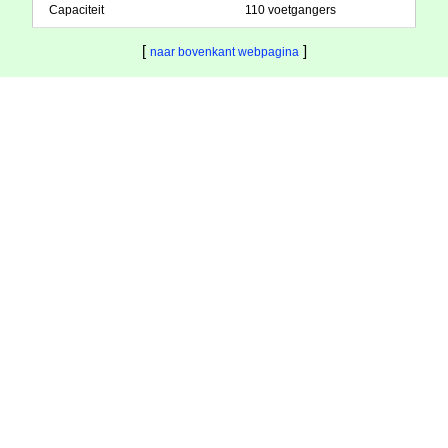
Capaciteit
110 voetgangers
[
]
naar bovenkant webpagina