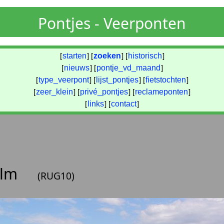
Pontjes - Veerponten
[
starten
] [
zoeken
] [
historisch
]
[
nieuws
] [
pontje_vd_maand
]
[
type_veerpont
] [
lijst_pontjes
] [
fietstochten
]
[
zeer_klein
] [
privé_pontjes
] [
reclameponten
]
[
links
] [
contact
]
ilm
(RUG10)