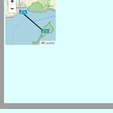
+
−
Leaflet