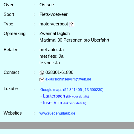
Over
:
Ostsee
Soort
:
Fiets-voetveer
Type
:
motorveerboot
Opmerking
:
Zweimal täglich
Maximal 30 Personen pro Überfahrt
Betalen
:
met auto: Ja
met fiets: Ja
te voet: Ja
Contact
:
038301-61896
exkursioninselvilm@web.de
Lokatie
:
Google maps
(54.341405 , 13.500230)
- Lauterbach
(klik voor details)
- Insel Vilm
(klik voor details)
Websites
:
www.ruegenurlaub.de