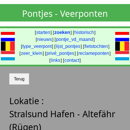
Pontjes - Veerponten
[
starten
] [
zoeken
] [
historisch
]
[
nieuws
] [
pontje_vd_maand
]
[
type_veerpont
] [
lijst_pontjes
] [
fietstochten
]
[
zeer_klein
] [
privé_pontjes
] [
reclameponten
]
[
links
] [
contact
]
Lokatie :
Stralsund Hafen - Altefähr
(Rügen)