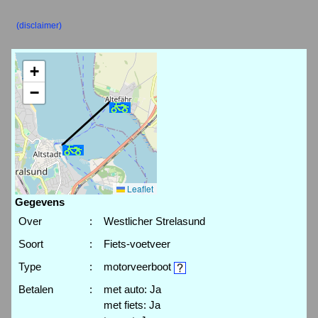
(disclaimer)
+
−
Leaflet
Gegevens
Over
:
Westlicher Strelasund
Soort
:
Fiets-voetveer
Type
:
motorveerboot
Betalen
:
met auto: Ja
met fiets: Ja