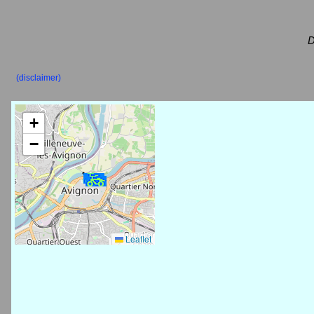
D
(disclaimer)
+
−
Leaflet