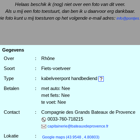
Helaas beschik ik (nog) niet over een foto van dit veer.
Als u mij een foto toestuurt, dan ben ik u daarvoor erg dankbaar.
ie foto kunt u mij toesturen op het volgende e-mail adres:
info@pontjes.
Gegevens
Over
:
Rhône
Soort
:
Fiets-voetveer
Type
:
kabelveerpont handbediend
Betalen
:
met auto: Nee
met fiets: Nee
te voet: Nee
Contact
:
Compagnie des Grands Bateaux de Provence
0033-760-718215
capitainerie@bateauxdeprovence.fr
Lokatie
:
Google maps
(43.9548 , 4.80803)