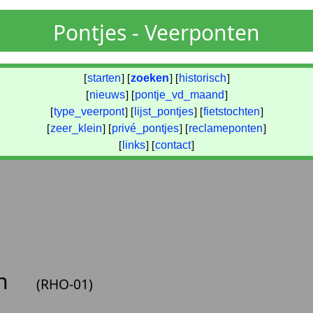
Pontjes - Veerponten
[
starten
] [
zoeken
] [
historisch
]
[
nieuws
] [
pontje_vd_maand
]
[
type_veerpont
] [
lijst_pontjes
] [
fietstochten
]
[
zeer_klein
] [
privé_pontjes
] [
reclameponten
]
[
links
] [
contact
]
on
(RHO-01)