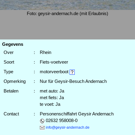
Foto: geysir-andernach.de (mit Erlaubnis)
Gegevens
Over
:
Rhein
Soort
:
Fiets-voetveer
Type
:
motorveerboot
Opmerking
:
Nur für Geysir-Besuch Andernach
Betalen
:
met auto: Ja
met fiets: Ja
te voet: Ja
Contact
:
Personenschiffahrt Geysir Andernach
02632 958008-0
info@geysir-andernach.de