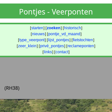
Pontjes - Veerponten
[
starten
] [
zoeken
] [
historisch
]
[
nieuws
] [
pontje_vd_maand
]
[
type_veerpont
] [
lijst_pontjes
] [
fietstochten
]
[
zeer_klein
] [
privé_pontjes
] [
reclameponten
]
[
links
] [
contact
]
(RH38)