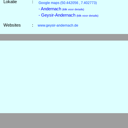
Lokatie
:
Google maps
(50.442056 , 7.402773)
- Andernach
(klik voor details)
- Geysir-Andernach
(klik voor details)
Websites
:
www.geysir-andernach.de