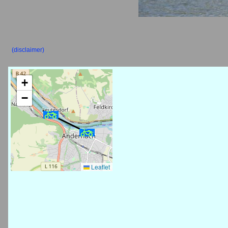
(disclaimer)
+
−
Leaflet