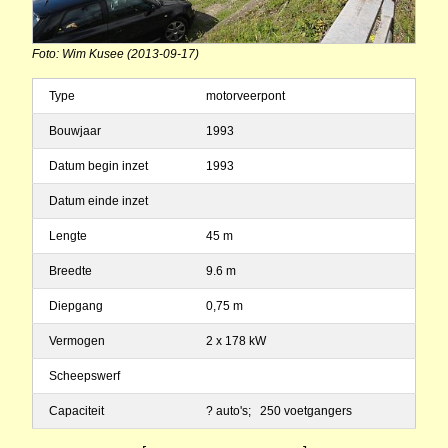
Foto: Wim Kusee (2013-09-17)
Type
motorveerpont
Bouwjaar
1993
Datum begin inzet
1993
Datum einde inzet
Lengte
45 m
Breedte
9.6 m
Diepgang
0,75 m
Vermogen
2 x 178 kW
Scheepswerf
Capaciteit
? auto's; 250 voetgangers