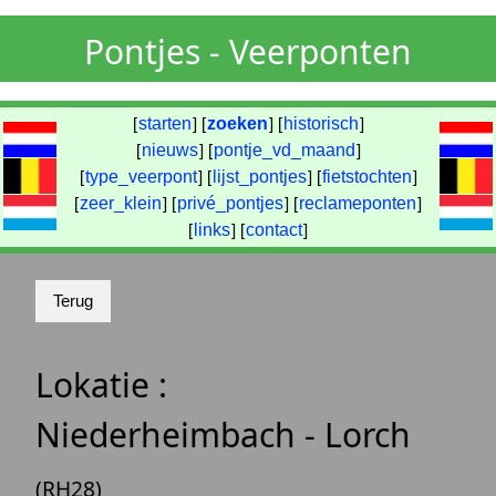
Pontjes - Veerponten
[
starten
] [
zoeken
] [
historisch
]
[
nieuws
] [
pontje_vd_maand
]
[
type_veerpont
] [
lijst_pontjes
] [
fietstochten
]
[
zeer_klein
] [
privé_pontjes
] [
reclameponten
]
[
links
] [
contact
]
Lokatie :
Niederheimbach - Lorch
(RH28)