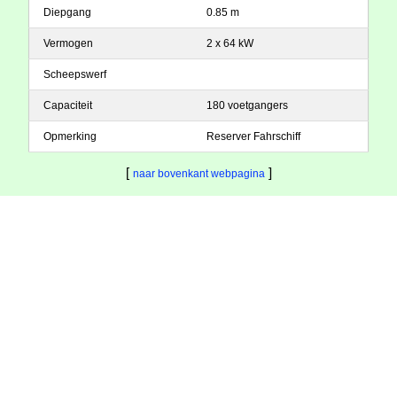
Diepgang
0.85 m
Vermogen
2 x 64 kW
Scheepswerf
Capaciteit
180 voetgangers
Opmerking
Reserver Fahrschiff
[
]
naar bovenkant webpagina