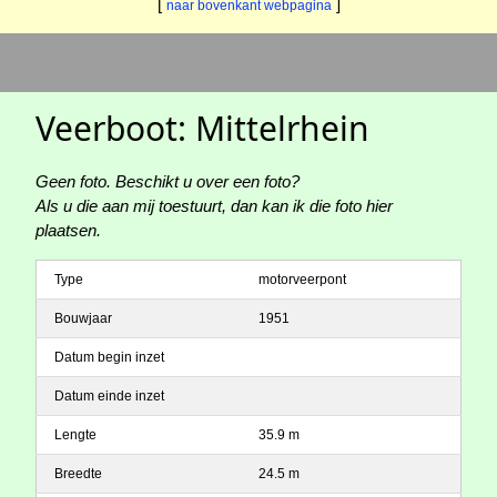
[
]
naar bovenkant webpagina
Veerboot: Mittelrhein
Geen foto. Beschikt u over een foto?
Als u die aan mij toestuurt, dan kan ik die foto hier
plaatsen.
Type
motorveerpont
Bouwjaar
1951
Datum begin inzet
Datum einde inzet
Lengte
35.9 m
Breedte
24.5 m