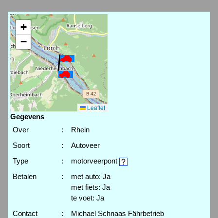
+
−
Leaflet
Gegevens
Over
:
Rhein
Soort
:
Autoveer
Type
:
motorveerpont
Betalen
:
met auto: Ja
met fiets: Ja
te voet: Ja
Contact
:
Michael Schnaas Fährbetrieb