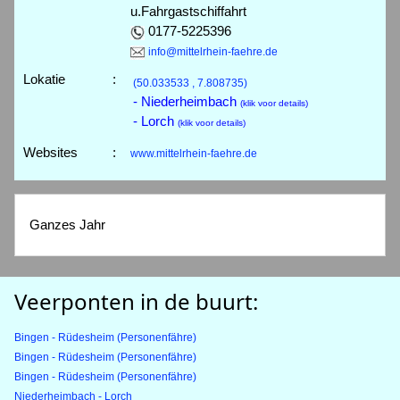
u.Fahrgastschiffahrt
0177-5225396
info@mittelrhein-faehre.de
Lokatie
:
(50.033533 , 7.808735)
- Niederheimbach
(klik voor details)
- Lorch
(klik voor details)
Websites
:
www.mittelrhein-faehre.de
Ganzes Jahr
Veerponten in de buurt:
Bingen - Rüdesheim (Personenfähre)
Bingen - Rüdesheim (Personenfähre)
Bingen - Rüdesheim (Personenfähre)
Niederheimbach - Lorch