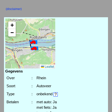
(disclaimer)
+
−
Leaflet
Gegevens
Over
:
Rhein
Soort
:
Autoveer
Type
:
onbekend
Betalen
:
met auto: Ja
met fiets: Ja