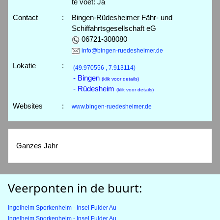
te voet: Ja
Contact
:
Bingen-Rüdesheimer Fähr- und
Schiffahrtsgesellschaft eG
06721-308080
info@bingen-ruedesheimer.de
Lokatie
:
(49.970556 , 7.913114)
- Bingen
(klik voor details)
- Rüdesheim
(klik voor details)
Websites
:
www.bingen-ruedesheimer.de
Ganzes Jahr
Veerponten in de buurt:
Ingelheim Sporkenheim - Insel Fulder Au
Ingelheim Sporkenheim - Insel Fulder Au