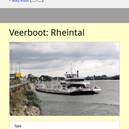
-
(....-....)
Mary Roos
Veerboot: Rheintal
Type