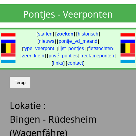
Pontjes - Veerponten
[
starten
] [
zoeken
] [
historisch
]
[
nieuws
] [
pontje_vd_maand
]
[
type_veerpont
] [
lijst_pontjes
] [
fietstochten
]
[
zeer_klein
] [
privé_pontjes
] [
reclameponten
]
[
links
] [
contact
]
Lokatie :
Bingen - Rüdesheim
(Wagenfähre)