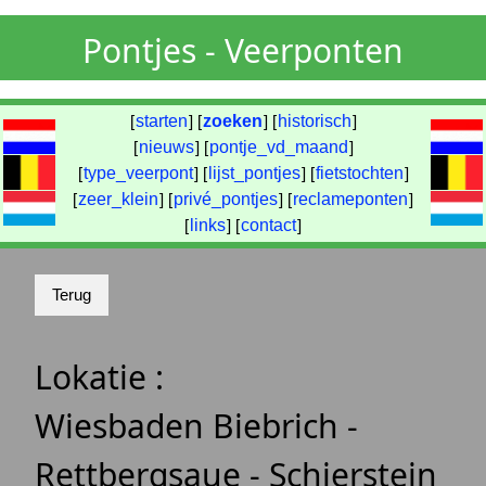
Pontjes - Veerponten
[
starten
] [
zoeken
] [
historisch
]
[
nieuws
] [
pontje_vd_maand
]
[
type_veerpont
] [
lijst_pontjes
] [
fietstochten
]
[
zeer_klein
] [
privé_pontjes
] [
reclameponten
]
[
links
] [
contact
]
Lokatie :
Wiesbaden Biebrich -
Rettbergsaue - Schierstein