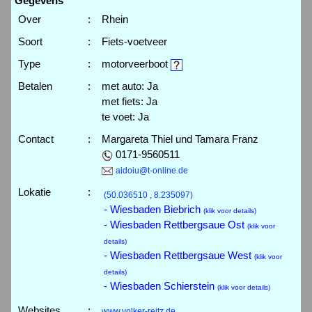
Gegevens
Over
:
Rhein
Soort
:
Fiets-voetveer
Type
:
motorveerboot
Betalen
:
met auto: Ja
met fiets: Ja
te voet: Ja
Contact
:
Margareta Thiel und Tamara Franz
0171-9560511
aidoiu@t-online.de
Lokatie
:
(50.036510 , 8.235097)
- Wiesbaden Biebrich
(klik voor details)
- Wiesbaden Rettbergsaue Ost
(klik voor
details)
- Wiesbaden Rettbergsaue West
(klik voor
details)
- Wiesbaden Schierstein
(klik voor details)
Websites
:
www.volker-reitz.de