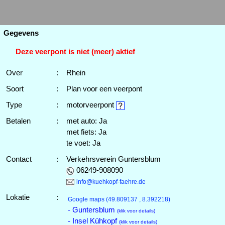
Gegevens
Deze veerpont is niet (meer) aktief
Over
:
Rhein
Soort
:
Plan voor een veerpont
Type
:
motorveerpont
Betalen
:
met auto: Ja
met fiets: Ja
te voet: Ja
Contact
:
Verkehrsverein Guntersblum
06249-908090
info@kuehkopf-faehre.de
Lokatie
:
Google maps
(49.809137 , 8.392218)
- Guntersblum
(klik voor details)
- Insel Kühkopf
(klik voor details)