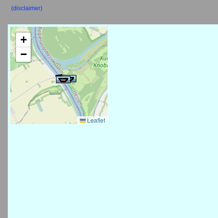
(disclaimer)
+
−
Leaflet