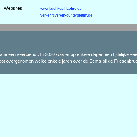
Websites
:
www.kuehkopf-faehre.de
verkehrsverein-guntersblum.de
atie een veerdienst. In 2020 was er op enkele dagen een tijdelijke v
eerboot overgenomen welke enkele jaren over de Eems bij de Friesen