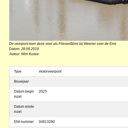
De veerpont toen deze voer als Friesenfähre bij Weener over de Ems
Datum: 28.06.2019
Auteur: Wim Kusee
Type
motorveerpont
Bouwjaar
Datum begin
2025
inzet
Datum einde
inzet
ENI-nummer
04813280