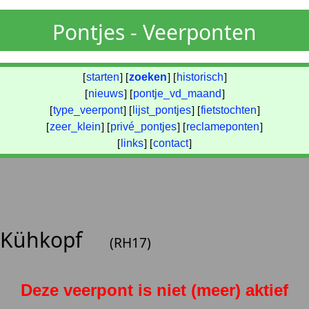
Pontjes - Veerponten
[
starten
] [
zoeken
] [
historisch
]
[
nieuws
] [
pontje_vd_maand
]
[
type_veerpont
] [
lijst_pontjes
] [
fietstochten
]
[
zeer_klein
] [
privé_pontjes
] [
reclameponten
]
[
links
] [
contact
]
l Kühkopf
(RH17)
Deze veerpont is niet (meer) aktief