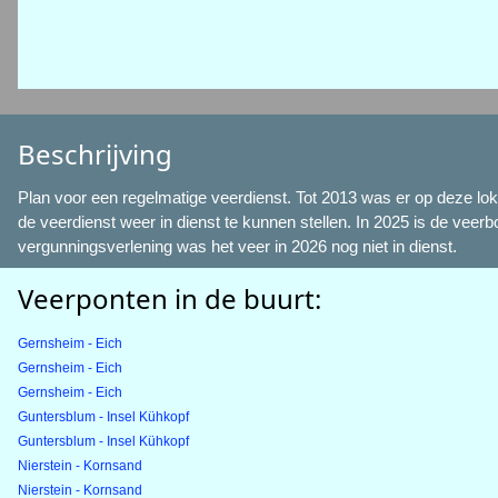
Beschrijving
Plan voor een regelmatige veerdienst. Tot 2013 was er op deze lok
de veerdienst weer in dienst te kunnen stellen. In 2025 is de v
vergunningsverlening was het veer in 2026 nog niet in dienst.
Veerponten in de buurt:
Gernsheim - Eich
Gernsheim - Eich
Gernsheim - Eich
Guntersblum - Insel Kühkopf
Guntersblum - Insel Kühkopf
Nierstein - Kornsand
Nierstein - Kornsand