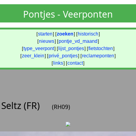
Pontjes - Veerponten
[
starten
] [
zoeken
] [
historisch
]
[
nieuws
] [
pontje_vd_maand
]
[
type_veerpont
] [
lijst_pontjes
] [
fietstochten
]
[
zeer_klein
] [
privé_pontjes
] [
reclameponten
]
[
links
] [
contact
]
 Seltz (FR)
(RH09)