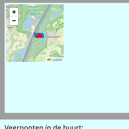
+
−
Leaflet
Veerponten in de buurt: