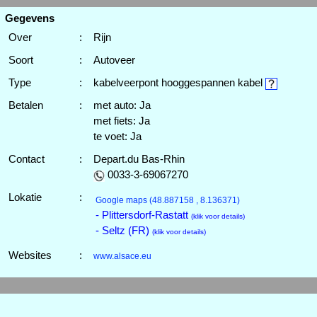
Gegevens
Over
:
Rijn
Soort
:
Autoveer
Type
:
kabelveerpont hooggespannen kabel
Betalen
:
met auto: Ja
met fiets: Ja
te voet: Ja
Contact
:
Depart.du Bas-Rhin
0033-3-69067270
Lokatie
:
Google maps
(48.887158 , 8.136371)
- Plittersdorf-Rastatt
(klik voor details)
- Seltz (FR)
(klik voor details)
Websites
:
www.alsace.eu