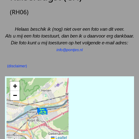
(RH06)
Helaas beschik ik (nog) niet over een foto van dit veer.
Als u mij een foto toestuurt, dan ben ik u daarvoor erg dankbaar.
Die foto kunt u mij toesturen op het volgende e-mail adres:
info@pontjes.nl
(disclaimer)
+
−
Leaflet