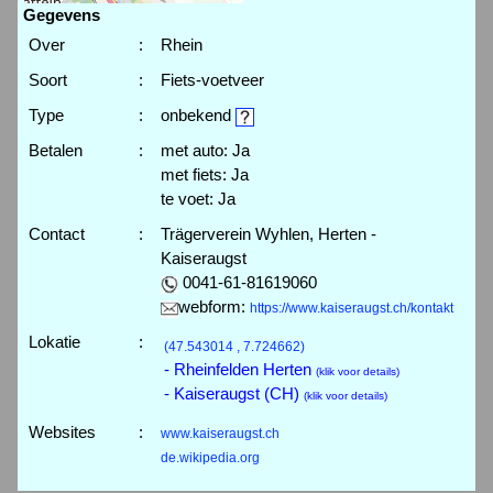
Gegevens
Over
:
Rhein
Soort
:
Fiets-voetveer
Type
:
onbekend
Betalen
:
met auto: Ja
met fiets: Ja
te voet: Ja
Contact
:
Trägerverein Wyhlen, Herten -
Kaiseraugst
0041-61-81619060
webform:
https://www.kaiseraugst.ch/kontakt
Lokatie
:
(47.543014 , 7.724662)
- Rheinfelden Herten
(klik voor details)
- Kaiseraugst (CH)
(klik voor details)
Websites
:
www.kaiseraugst.ch
de.wikipedia.org