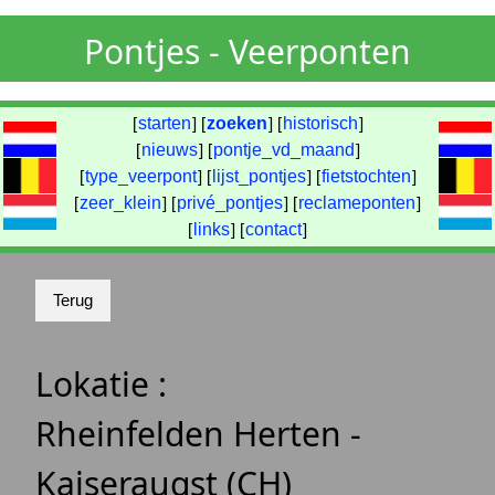
Pontjes - Veerponten
[
starten
] [
zoeken
] [
historisch
]
[
nieuws
] [
pontje_vd_maand
]
[
type_veerpont
] [
lijst_pontjes
] [
fietstochten
]
[
zeer_klein
] [
privé_pontjes
] [
reclameponten
]
[
links
] [
contact
]
Lokatie :
Rheinfelden Herten -
Kaiseraugst (CH)