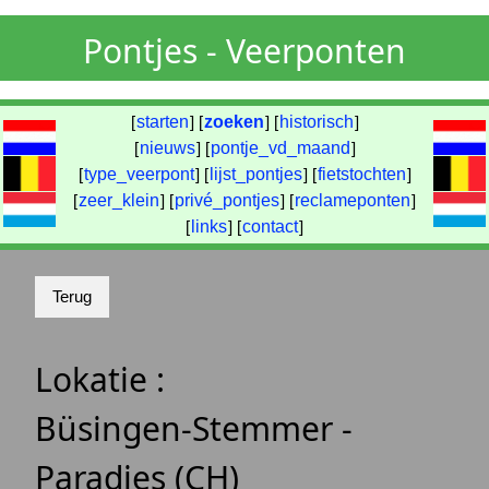
Pontjes - Veerponten
[
starten
] [
zoeken
] [
historisch
]
[
nieuws
] [
pontje_vd_maand
]
[
type_veerpont
] [
lijst_pontjes
] [
fietstochten
]
[
zeer_klein
] [
privé_pontjes
] [
reclameponten
]
[
links
] [
contact
]
Lokatie :
Büsingen-Stemmer -
Paradies (CH)