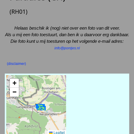
(RH01)
Helaas beschik ik (nog) niet over een foto van dit veer.
Als u mij een foto toestuurt, dan ben ik u daarvoor erg dankbaar.
Die foto kunt u mij toesturen op het volgende e-mail adres:
info@pontjes.nl
(disclaimer)
+
−
Leaflet