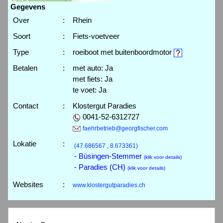
Gegevens
Over
:
Rhein
Soort
:
Fiets-voetveer
Type
:
roeiboot met buitenboordmotor
Betalen
:
met auto: Ja
met fiets: Ja
te voet: Ja
Contact
:
Klostergut Paradies
0041-52-6312727
faehrbetrieb@georgfischer.com
Lokatie
:
(47.686567 , 8.673361)
- Büsingen-Stemmer
(klik voor details)
- Paradies (CH)
(klik voor details)
Websites
:
www.klostergutparadies.ch