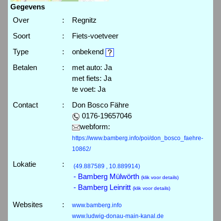
Gegevens
Over
:
Regnitz
Soort
:
Fiets-voetveer
Type
:
onbekend
Betalen
:
met auto: Ja
met fiets: Ja
te voet: Ja
Contact
:
Don Bosco Fähre
0176-19657046
webform:
https://www.bamberg.info/poi/don_bosco_faehre-
10862/
Lokatie
:
(49.887589 , 10.889914)
- Bamberg Mülwörth
(klik voor details)
- Bamberg Leinritt
(klik voor details)
Websites
:
www.bamberg.info
www.ludwig-donau-main-kanal.de