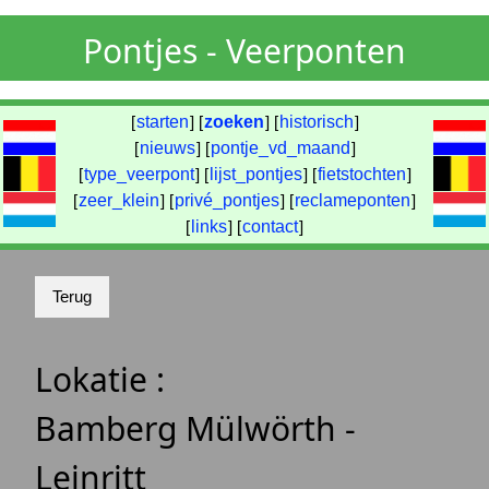
Pontjes - Veerponten
[
starten
] [
zoeken
] [
historisch
]
[
nieuws
] [
pontje_vd_maand
]
[
type_veerpont
] [
lijst_pontjes
] [
fietstochten
]
[
zeer_klein
] [
privé_pontjes
] [
reclameponten
]
[
links
] [
contact
]
Lokatie :
Bamberg Mülwörth -
Leinritt