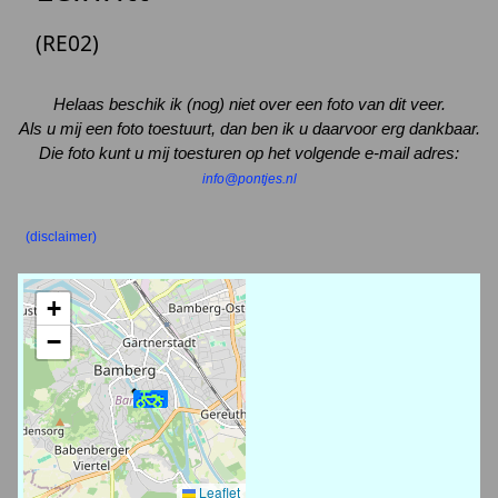
(RE02)
Helaas beschik ik (nog) niet over een foto van dit veer.
Als u mij een foto toestuurt, dan ben ik u daarvoor erg dankbaar.
Die foto kunt u mij toesturen op het volgende e-mail adres:
info@pontjes.nl
(disclaimer)
+
−
Leaflet