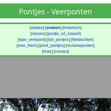
Pontjes - Veerponten
[
starten
] [
zoeken
] [
historisch
]
[
nieuws
] [
pontje_vd_maand
]
[
type_veerpont
] [
lijst_pontjes
] [
fietstochten
]
[
zeer_klein
] [
privé_pontjes
] [
reclameponten
]
[
links
] [
contact
]