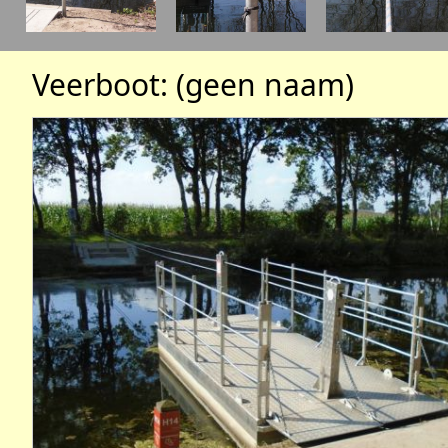
Veerboot: (geen naam)