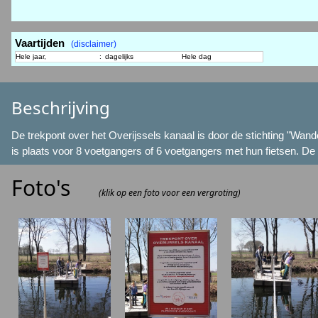
Vaartijden
(disclaimer)
Hele jaar,
:
dagelijks
Hele dag
Beschrijving
De trekpont over het Overijssels kanaal is door de stichting "Wa
is plaats voor 8 voetgangers of 6 voetgangers met hun fietsen. D
Foto's
(klik op een foto voor een vergroting)