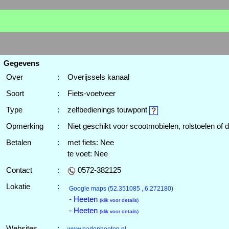
Gegevens
Over
:
Overijssels kanaal
Soort
:
Fiets-voetveer
Type
:
zelfbedienings touwpont
Opmerking
:
Niet geschikt voor scootmobielen, rolstoelen of d
Betalen
:
met fiets: Nee
te voet: Nee
Contact
:
0572-382125
Lokatie
:
Google maps
(52.351085 , 6.272180)
- Heeten
(klik voor details)
- Heeten
(klik voor details)
Websites
: