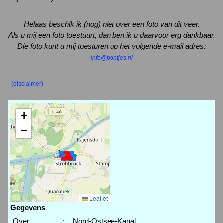
Helaas beschik ik (nog) niet over een foto van dit veer.
Als u mij een foto toestuurt, dan ben ik u daarvoor erg dankbaar.
Die foto kunt u mij toesturen op het volgende e-mail adres:
info@pontjes.nl
(disclaimer)
+
−
Leaflet
Gegevens
Over
:
Nord-Ostsee-Kanal