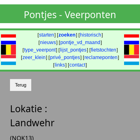
Pontjes - Veerponten
[
starten
] [
zoeken
] [
historisch
]
[
nieuws
] [
pontje_vd_maand
]
[
type_veerpont
] [
lijst_pontjes
] [
fietstochten
]
[
zeer_klein
] [
privé_pontjes
] [
reclameponten
]
[
links
] [
contact
]
Lokatie :
Landwehr
(NOK13)