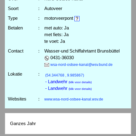
Soort
:
Autoveer
Type
:
motorveerpont
Betalen
:
met auto: Ja
met fiets: Ja
te voet: Ja
Contact
:
Wasser-und Schiffahrtamt Brunsbüttel
0431-36030
wsa-nord-ostsee-kanal@wsv.bund.de
Lokatie
:
(54.344768 , 9.985867)
- Landwehr
(klik voor details)
- Landwehr
(klik voor details)
Websites
:
www.wsa-nord-ostsee-kanal.wsv.de
Ganzes Jahr