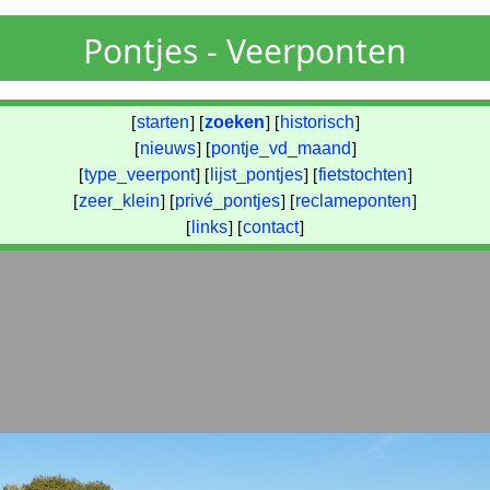
Pontjes - Veerponten
[
starten
] [
zoeken
] [
historisch
]
[
nieuws
] [
pontje_vd_maand
]
[
type_veerpont
] [
lijst_pontjes
] [
fietstochten
]
[
zeer_klein
] [
privé_pontjes
] [
reclameponten
]
[
links
] [
contact
]