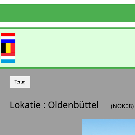
Lokatie :
Oldenbüttel
(NOK08)