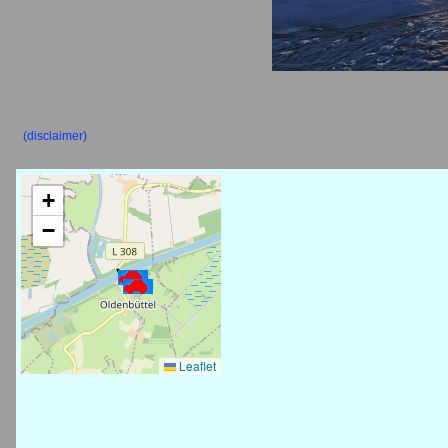
(disclaimer)
+
−
Leaflet