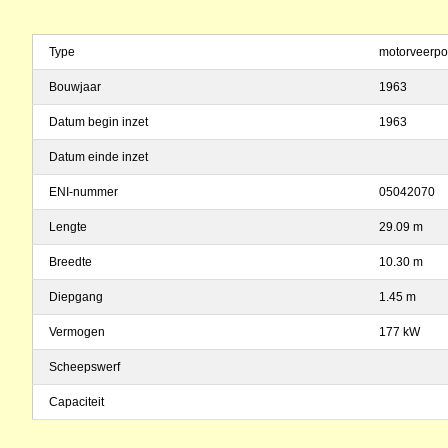
Type
motorveerpo
Bouwjaar
1963
Datum begin inzet
1963
Datum einde inzet
ENI-nummer
05042070
Lengte
29.09 m
Breedte
10.30 m
Diepgang
1.45 m
Vermogen
177 kW
Scheepswerf
Capaciteit