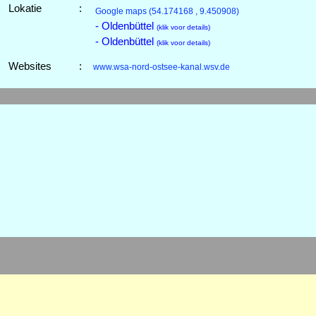
Lokatie
:
Google maps
(54.174168 , 9.450908)
- Oldenbüttel
(klik voor details)
- Oldenbüttel
(klik voor details)
Websites
:
www.wsa-nord-ostsee-kanal.wsv.de