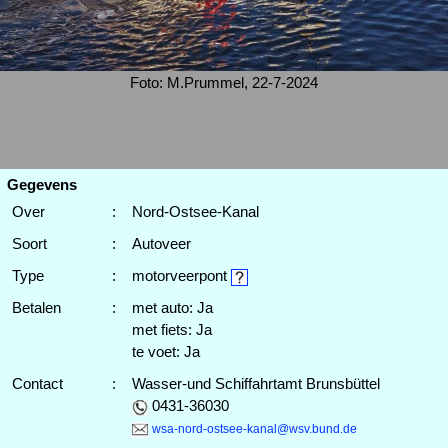
Foto: M.Prummel, 22-7-2024
Gegevens
Over
:
Nord-Ostsee-Kanal
Soort
:
Autoveer
Type
:
motorveerpont
Betalen
:
met auto: Ja
met fiets: Ja
te voet: Ja
Contact
:
Wasser-und Schiffahrtamt Brunsbüttel
0431-36030
wsa-nord-ostsee-kanal@wsv.bund.de