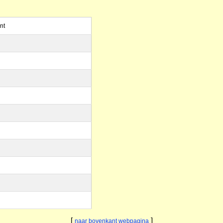
nt
[
]
naar bovenkant webpagina