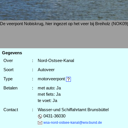
De veerpont Nobiskrug, hier ingezet op het veer bij Breiholz (NOK09
Gegevens
Over
:
Nord-Ostsee-Kanal
Soort
:
Autoveer
Type
:
motorveerpont
Betalen
:
met auto: Ja
met fiets: Ja
te voet: Ja
Contact
:
Wasser-und Schiffahrtamt Brunsbüttel
0431-36030
wsa-nord-ostsee-kanal@wsv.bund.de