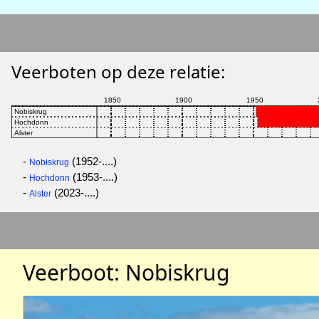
Veerboten op deze relatie:
-
(1952-....)
Nobiskrug
-
(1953-....)
Hochdonn
-
(2023-....)
Alster
Veerboot: Nobiskrug