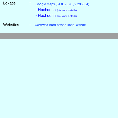
Lokatie
:
Google maps
(54.019026 , 9.296534)
- Hochdonn
(klik voor details)
- Hochdonn
(klik voor details)
Websites
:
www.wsa-nord-ostsee-kanal.wsv.de