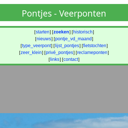
Pontjes - Veerponten
[
starten
] [
zoeken
] [
historisch
]
[
nieuws
] [
pontje_vd_maand
]
[
type_veerpont
] [
lijst_pontjes
] [
fietstochten
]
[
zeer_klein
] [
privé_pontjes
] [
reclameponten
]
[
links
] [
contact
]