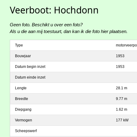
Veerboot: Hochdonn
Geen foto. Beschikt u over een foto?
Als u die aan mij toestuurt, dan kan ik die foto hier plaatsen.
Type
motorveerpo
Bouwjaar
1953
Datum begin inzet
1953
Datum einde inzet
Lengte
28.1 m
Breedte
9.77 m
Diepgang
1.62 m
Vermogen
177 kW
Scheepswerf