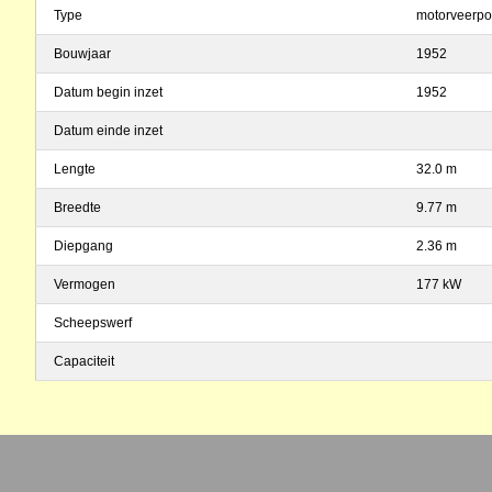
Type
motorveerpo
Bouwjaar
1952
Datum begin inzet
1952
Datum einde inzet
Lengte
32.0 m
Breedte
9.77 m
Diepgang
2.36 m
Vermogen
177 kW
Scheepswerf
Capaciteit