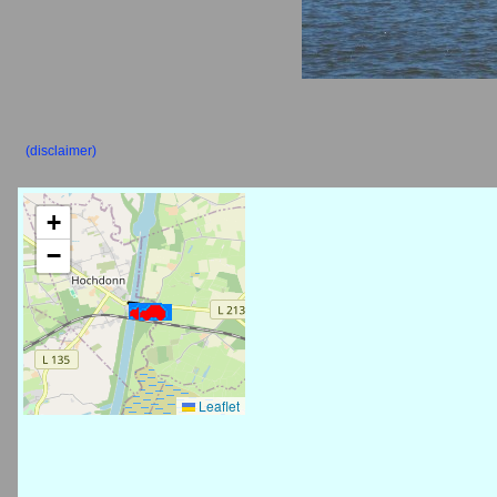
(disclaimer)
+
−
Leaflet