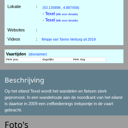
Lokatie
:
(53.135898 , 4.887458)
- Texel
(klik voor details)
- Texel
(klik voor details)
Websites
:
Videos
:
filmpje van Tanno Verburg uit 2019
Vaartijden
(disclaimer)
Hele jaar,
:
dagelijks
Hele dag
Beschrijving
Op het eiland Texel wordt het wandelen en fietsen sterk
gepromoot. In een wandelroute aan de noordkant van het eiland
is daartoe in 2009 een zelfbedienings trekpontje in de vaart
gebracht.
Foto's