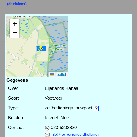
(disclaimer)
+
−
Leaflet
Gegevens
Over
:
Eijerlands Kanaal
Soort
:
Voetveer
Type
:
zelfbedienings touwpont
Betalen
:
te voet: Nee
Contact
:
023-5202820
info@recreatienoordholland.nl