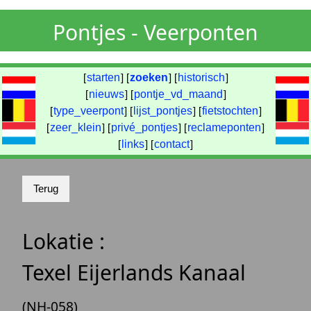
Pontjes - Veerponten
[
starten
] [
zoeken
] [
historisch
]
[
nieuws
] [
pontje_vd_maand
]
[
type_veerpont
] [
lijst_pontjes
] [
fietstochten
]
[
zeer_klein
] [
privé_pontjes
] [
reclameponten
]
[
links
] [
contact
]
Lokatie :
Texel Eijerlands Kanaal
(NH-058)