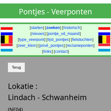
Pontjes - Veerponten
[
starten
] [
zoeken
] [
historisch
]
[
nieuws
] [
pontje_vd_maand
]
[
type_veerpont
] [
lijst_pontjes
] [
fietstochten
]
[
zeer_klein
] [
privé_pontjes
] [
reclameponten
]
[
links
] [
contact
]
Lokatie :
Lindach - Schwanheim
(NE04)