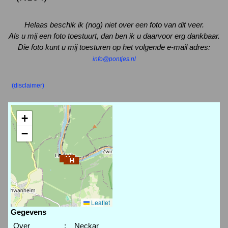
Helaas beschik ik (nog) niet over een foto van dit veer.
Als u mij een foto toestuurt, dan ben ik u daarvoor erg dankbaar.
Die foto kunt u mij toesturen op het volgende e-mail adres:
info@pontjes.nl
(disclaimer)
+
−
Leaflet
Gegevens
Over
:
Neckar