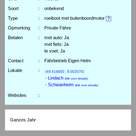
Soort
:
onbekend
Type
:
roeiboot met buitenboordmotor
Opmerking
:
Private Fähre
Betalen
:
met auto: Ja
met fiets: Ja
te voet: Ja
Contact
:
Fährbetrieb Eigen Helm
Lokatie
:
(49.416800 , 9.003570)
- Lindach
(klik voor details)
- Schwanheim
(klik voor details)
Websites
:
Ganzes Jahr