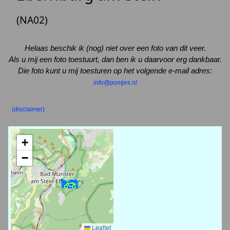
(NA02)
Helaas beschik ik (nog) niet over een foto van dit veer.
Als u mij een foto toestuurt, dan ben ik u daarvoor erg dankbaar.
Die foto kunt u mij toesturen op het volgende e-mail adres:
info@pontjes.nl
(disclaimer)
+
−
Leaflet