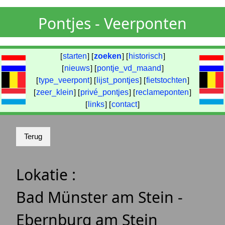
Pontjes - Veerponten
[
starten
] [
zoeken
] [
historisch
]
[
nieuws
] [
pontje_vd_maand
]
[
type_veerpont
] [
lijst_pontjes
] [
fietstochten
]
[
zeer_klein
] [
privé_pontjes
] [
reclameponten
]
[
links
] [
contact
]
Lokatie :
Bad Münster am Stein -
Ebernburg am Stein