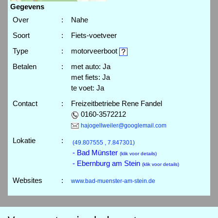
Gegevens
Over
:
Nahe
Soort
:
Fiets-voetveer
Type
:
motorveerboot
Betalen
:
met auto: Ja
met fiets: Ja
te voet: Ja
Contact
:
Freizeitbetriebe Rene Fandel
0160-3572212
hajogellweiler@googlemail.com
Lokatie
:
(49.807555 , 7.847301)
- Bad Münster
(klik voor details)
- Ebernburg am Stein
(klik voor details)
Websites
:
www.bad-muenster-am-stein.de