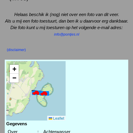
Helaas beschik ik (nog) niet over een foto van dit veer.
Als u mij een foto toestuurt, dan ben ik u daarvoor erg dankbaar.
Die foto kunt u mij toesturen op het volgende e-mail adres:
info@pontjes.nl
(disclaimer)
+
−
Leaflet
Gegevens
Over
:
Achterwasser