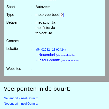
Soort
:
Autoveer
Type
:
motorveerboot
Betalen
:
met auto: Ja
met fiets: Ja
te voet: Ja
Contact
:
Lokatie
:
(54.02582 , 13.91424)
- Neuendorf
(klik voor details)
- Insel Görmitz
(klik voor details)
Websites
:
Veerponten in de buurt:
Neuendorf - Insel Görmitz
Neuendorf - Insel Görmitz