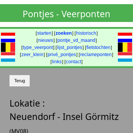
Pontjes - Veerponten
[
starten
] [
zoeken
] [
historisch
]
[
nieuws
] [
pontje_vd_maand
]
[
type_veerpont
] [
lijst_pontjes
] [
fietstochten
]
[
zeer_klein
] [
privé_pontjes
] [
reclameponten
]
[
links
] [
contact
]
Lokatie :
Neuendorf - Insel Görmitz
(MV08)