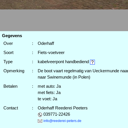
Gegevens
Over
:
Oderhaff
Soort
:
Fiets-voetveer
Type
:
kabelveerpont handbediend
Opmerking
:
De boot vaart regelmatig van Ueckermunde na
naar Swinemunde (in Polen)
Betalen
:
met auto: Ja
met fiets: Ja
te voet: Ja
Contact
:
Oderhaff Reederei Peeters
039771-22426
info@reederei-peters.de