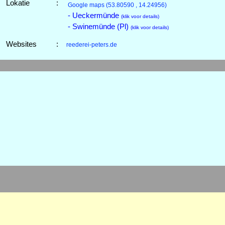
Lokatie
:
Google maps
(53.80590 , 14.24956)
- Ueckermünde
(klik voor details)
- Swinemünde (Pl)
(klik voor details)
Websites
:
reederei-peters.de