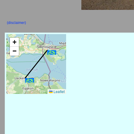
(disclaimer)
+
−
Leaflet