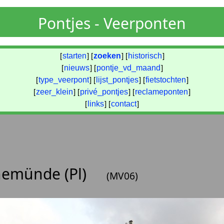
Pontjes - Veerponten
[
starten
] [
zoeken
] [
historisch
]
[
nieuws
] [
pontje_vd_maand
]
[
type_veerpont
] [
lijst_pontjes
] [
fietstochten
]
[
zeer_klein
] [
privé_pontjes
] [
reclameponten
]
[
links
] [
contact
]
nemünde (Pl)
(MV06)