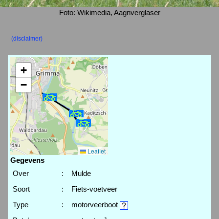
Foto: Wikimedia, Aagnverglaser
(disclaimer)
+
−
Leaflet
Gegevens
Over
:
Mulde
Soort
:
Fiets-voetveer
Type
:
motorveerboot