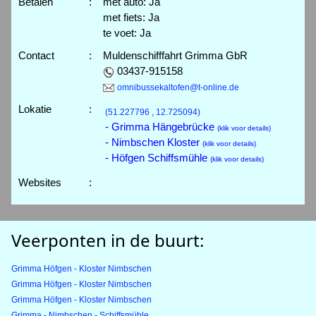
Betalen
:
met auto: Ja
met fiets: Ja
te voet: Ja
Contact
:
Muldenschifffahrt Grimma GbR
03437-915158
omnibussekaltofen@t-online.de
Lokatie
:
(51.227796 , 12.725094)
- Grimma Hängebrücke
(klik voor details)
- Nimbschen Kloster
(klik voor details)
- Höfgen Schiffsmühle
(klik voor details)
Websites
:
Veerponten in de buurt:
Grimma Höfgen - Kloster Nimbschen
Grimma Höfgen - Kloster Nimbschen
Grimma Höfgen - Kloster Nimbschen
Grimma - Nimbschen - Schiffsmühle