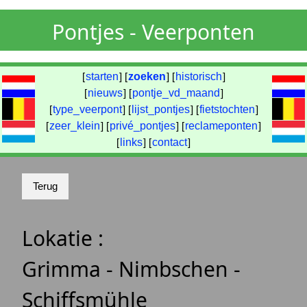
Pontjes - Veerponten
[
starten
] [
zoeken
] [
historisch
]
[
nieuws
] [
pontje_vd_maand
]
[
type_veerpont
] [
lijst_pontjes
] [
fietstochten
]
[
zeer_klein
] [
privé_pontjes
] [
reclameponten
]
[
links
] [
contact
]
Lokatie :
Grimma - Nimbschen -
Schiffsmühle