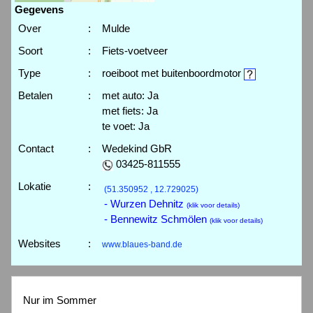
Gegevens
Over
:
Mulde
Soort
:
Fiets-voetveer
Type
:
roeiboot met buitenboordmotor
Betalen
:
met auto: Ja
met fiets: Ja
te voet: Ja
Contact
:
Wedekind GbR
03425-811555
Lokatie
:
(51.350952 , 12.729025)
- Wurzen Dehnitz
(klik voor details)
- Bennewitz Schmölen
(klik voor details)
Websites
:
www.blaues-band.de
Nur im Sommer