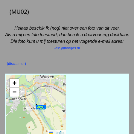
(MU02)
Helaas beschik ik (nog) niet over een foto van dit veer.
Als u mij een foto toestuurt, dan ben ik u daarvoor erg dankbaar.
Die foto kunt u mij toesturen op het volgende e-mail adres:
info@pontjes.nl
(disclaimer)
+
−
Leaflet