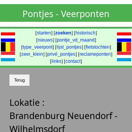
Pontjes - Veerponten
[
starten
] [
zoeken
] [
historisch
]
[
nieuws
] [
pontje_vd_maand
]
[
type_veerpont
] [
lijst_pontjes
] [
fietstochten
]
[
zeer_klein
] [
privé_pontjes
] [
reclameponten
]
[
links
] [
contact
]
Lokatie :
Brandenburg Neuendorf -
Wilhelmsdorf