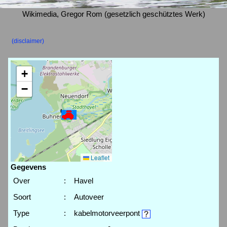
Wikimedia, Gregor Rom (gesetzlich geschütztes Werk)
(disclaimer)
+
−
Leaflet
Gegevens
Over
:
Havel
Soort
:
Autoveer
Type
:
kabelmotorveerpont