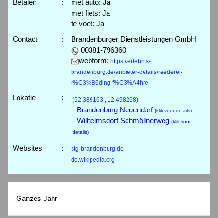
Betalen
:
met auto: Ja
met fiets: Ja
te voet: Ja
Contact
:
Brandenburger Dienstleistungen GmbH
00381-796360
webform:
https://erlebnis-
brandenburg.de/anbieter-details/reederei-
r%C3%B6ding-f%C3%A4hre
Lokatie
:
(52.389163 , 12.498268)
- Brandenburg Neuendorf
(klik voor details)
- Wilhelmsdorf Schmöllnerweg
(klik voor
details)
Websites
:
stg-brandenburg.de
de.wikipedia.org
Ganzes Jahr