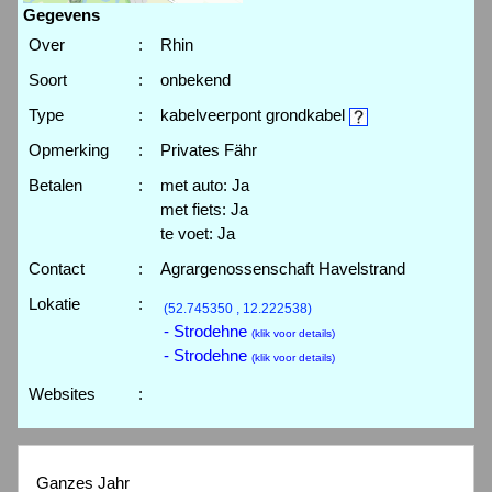
Gegevens
Over
:
Rhin
Soort
:
onbekend
Type
:
kabelveerpont grondkabel
Opmerking
:
Privates Fähr
Betalen
:
met auto: Ja
met fiets: Ja
te voet: Ja
Contact
:
Agrargenossenschaft Havelstrand
Lokatie
:
(52.745350 , 12.222538)
- Strodehne
(klik voor details)
- Strodehne
(klik voor details)
Websites
:
Ganzes Jahr