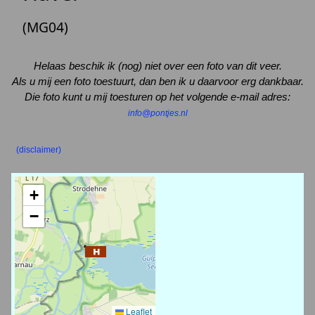
(MG04)
Helaas beschik ik (nog) niet over een foto van dit veer.
Als u mij een foto toestuurt, dan ben ik u daarvoor erg dankbaar.
Die foto kunt u mij toesturen op het volgende e-mail adres:
info@pontjes.nl
(disclaimer)
+
−
Leaflet