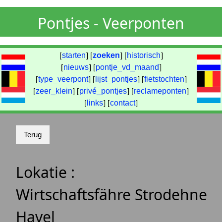
Pontjes - Veerponten
[
starten
] [
zoeken
] [
historisch
]
[
nieuws
] [
pontje_vd_maand
]
[
type_veerpont
] [
lijst_pontjes
] [
fietstochten
]
[
zeer_klein
] [
privé_pontjes
] [
reclameponten
]
[
links
] [
contact
]
Lokatie :
Wirtschaftsfähre Strodehne
Havel