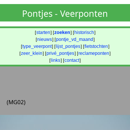
Pontjes - Veerponten
[
starten
] [
zoeken
] [
historisch
]
[
nieuws
] [
pontje_vd_maand
]
[
type_veerpont
] [
lijst_pontjes
] [
fietstochten
]
[
zeer_klein
] [
privé_pontjes
] [
reclameponten
]
[
links
] [
contact
]
(MG02)