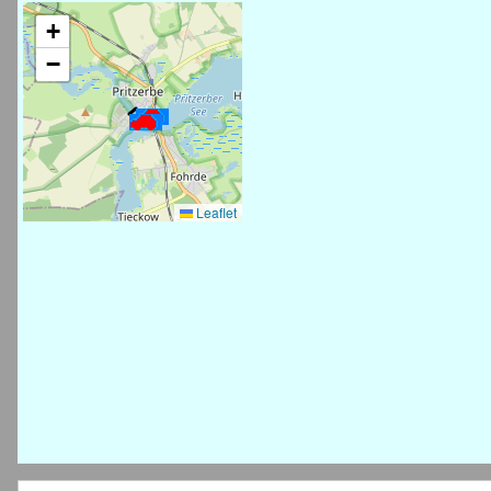
+
−
Leaflet