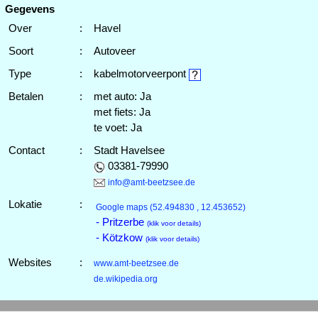
Gegevens
Over
:
Havel
Soort
:
Autoveer
Type
:
kabelmotorveerpont
Betalen
:
met auto: Ja
met fiets: Ja
te voet: Ja
Contact
:
Stadt Havelsee
03381-79990
info@amt-beetzsee.de
Lokatie
:
Google maps
(52.494830 , 12.453652)
- Pritzerbe
(klik voor details)
- Kötzkow
(klik voor details)
Websites
:
www.amt-beetzsee.de
de.wikipedia.org