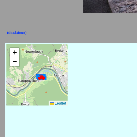
(disclaimer)
+
−
Leaflet