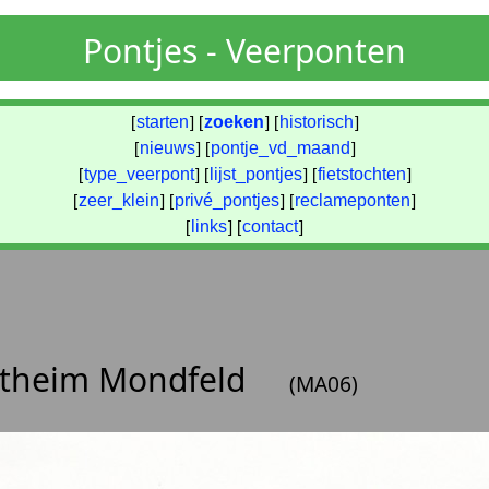
Pontjes - Veerponten
[
starten
] [
zoeken
] [
historisch
]
[
nieuws
] [
pontje_vd_maand
]
[
type_veerpont
] [
lijst_pontjes
] [
fietstochten
]
[
zeer_klein
] [
privé_pontjes
] [
reclameponten
]
[
links
] [
contact
]
ertheim Mondfeld
(MA06)