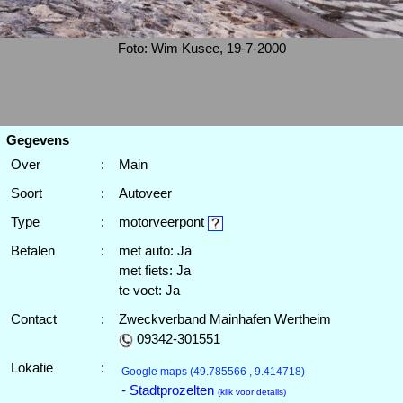
Foto: Wim Kusee, 19-7-2000
Gegevens
Over
:
Main
Soort
:
Autoveer
Type
:
motorveerpont
Betalen
:
met auto: Ja
met fiets: Ja
te voet: Ja
Contact
:
Zweckverband Mainhafen Wertheim
09342-301551
Lokatie
:
Google maps
(49.785566 , 9.414718)
- Stadtprozelten
(klik voor details)