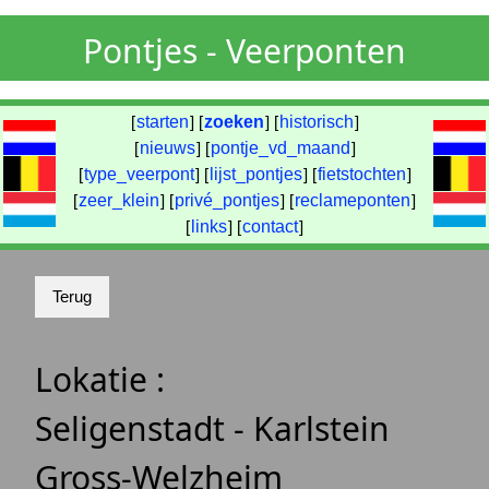
Pontjes - Veerponten
[
starten
] [
zoeken
] [
historisch
]
[
nieuws
] [
pontje_vd_maand
]
[
type_veerpont
] [
lijst_pontjes
] [
fietstochten
]
[
zeer_klein
] [
privé_pontjes
] [
reclameponten
]
[
links
] [
contact
]
Lokatie :
Seligenstadt - Karlstein
Gross-Welzheim