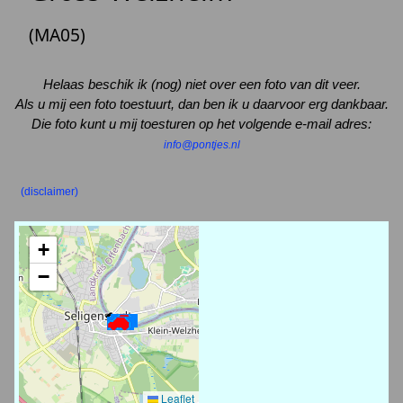
(MA05)
Helaas beschik ik (nog) niet over een foto van dit veer.
Als u mij een foto toestuurt, dan ben ik u daarvoor erg dankbaar.
Die foto kunt u mij toesturen op het volgende e-mail adres:
info@pontjes.nl
(disclaimer)
+
−
Leaflet