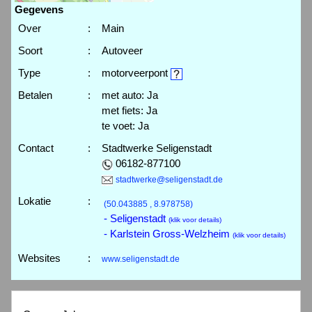
Gegevens
Over
:
Main
Soort
:
Autoveer
Type
:
motorveerpont
Betalen
:
met auto: Ja
met fiets: Ja
te voet: Ja
Contact
:
Stadtwerke Seligenstadt
06182-877100
stadtwerke@seligenstadt.de
Lokatie
:
(50.043885 , 8.978758)
- Seligenstadt
(klik voor details)
- Karlstein Gross-Welzheim
(klik voor details)
Websites
:
www.seligenstadt.de