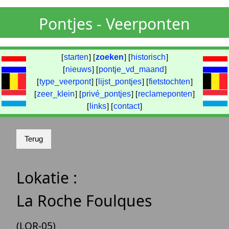
Pontjes - Veerponten
[
starten
] [
zoeken
] [
historisch
]
[
nieuws
] [
pontje_vd_maand
]
[
type_veerpont
] [
lijst_pontjes
] [
fietstochten
]
[
zeer_klein
] [
privé_pontjes
] [
reclameponten
]
[
links
] [
contact
]
Lokatie :
La Roche Foulques
(LOR-05)