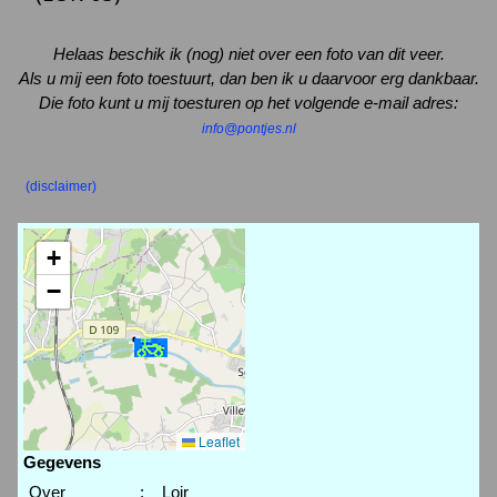
Helaas beschik ik (nog) niet over een foto van dit veer.
Als u mij een foto toestuurt, dan ben ik u daarvoor erg dankbaar.
Die foto kunt u mij toesturen op het volgende e-mail adres:
info@pontjes.nl
(disclaimer)
+
−
Leaflet
Gegevens
Over
:
Loir