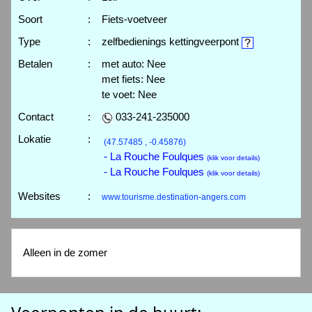
Soort
:
Fiets-voetveer
Type
:
zelfbedienings kettingveerpont
Betalen
:
met auto: Nee
met fiets: Nee
te voet: Nee
Contact
:
033-241-235000
Lokatie
:
(47.57485 , -0.45876)
- La Rouche Foulques
(klik voor details)
- La Rouche Foulques
(klik voor details)
Websites
:
www.tourisme.destination-angers.com
Alleen in de zomer