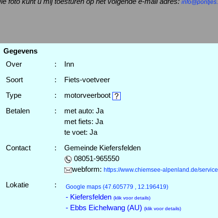
ie foto kunt u mij toesturen op het volgende e-mail adres:
info@pontjes.
Gegevens
Over
:
Inn
Soort
:
Fiets-voetveer
Type
:
motorveerboot
Betalen
:
met auto: Ja
met fiets: Ja
te voet: Ja
Contact
:
Gemeinde Kiefersfelden
08051-965550
webform:
https://www.chiemsee-alpenland.de/service
Lokatie
:
Google maps
(47.605779 , 12.196419)
- Kiefersfelden
(klik voor details)
- Ebbs Eichelwang (AU)
(klik voor details)