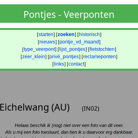
Pontjes - Veerponten
[
starten
] [
zoeken
] [
historisch
]
[
nieuws
] [
pontje_vd_maand
]
[
type_veerpont
] [
lijst_pontjes
] [
fietstochten
]
[
zeer_klein
] [
privé_pontjes
] [
reclameponten
]
[
links
] [
contact
]
s Eichelwang (AU)
(IN02)
Helaas beschik ik (nog) niet over een foto van dit veer.
Als u mij een foto toestuurt, dan ben ik u daarvoor erg dankbaar.