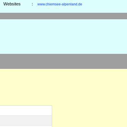
Websites
:
www.chiemsee-alpenland.de