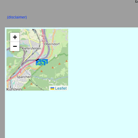
D
(disclaimer)
+
−
Leaflet