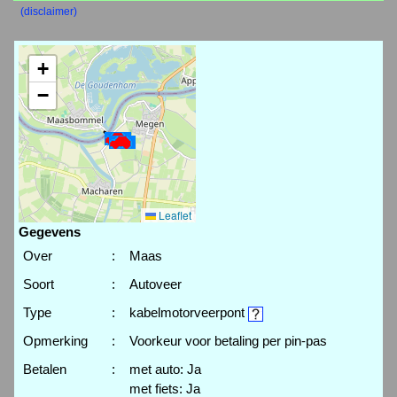
(disclaimer)
+
−
Leaflet
Gegevens
Over
:
Maas
Soort
:
Autoveer
Type
:
kabelmotorveerpont
Opmerking
:
Voorkeur voor betaling per pin-pas
Betalen
:
met auto: Ja
met fiets: Ja