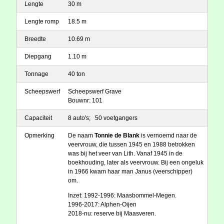
Lengte
30 m
Lengte romp
18.5 m
Breedte
10.69 m
Diepgang
1.10 m
Tonnage
40 ton
Scheepswerf
Scheepswerf Grave
Bouwnr: 101
Capaciteit
8 auto's; 50 voetgangers
Opmerking
De naam
Tonnie de Blank
is vernoemd naar de
veervrouw, die tussen 1945 en 1988 betrokken
was bij het veer van Lith. Vanaf 1945 in de
boekhouding, later als veervrouw. Bij een ongeluk
in 1966 kwam haar man Janus (veerschipper)
om.
Inzet: 1992-1996: Maasbommel-Megen.
1996-2017: Alphen-Oijen
2018-nu: reserve bij Maasveren.