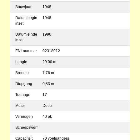
Bouwjaar
1948
Datum begin
1948
inzet
Datum einde
1996
inzet
ENI-nummer
02318012
Lengte
29.00 m
Breedte
7.76 m
Diepgang
0,83 m
Tonnage
17
Motor
Deutz
Vermogen
40 pk
Scheepswerf
Capaciteit
70 voetgangers