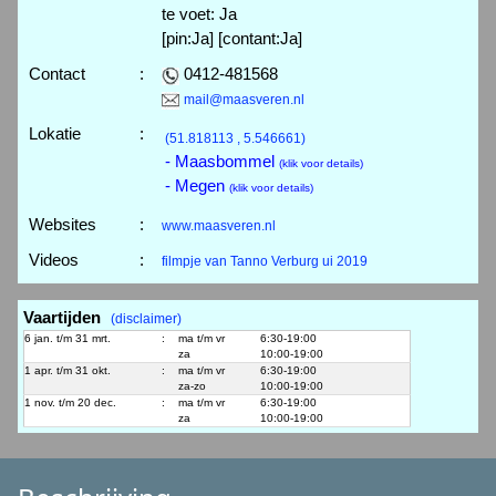
te voet: Ja
[pin:Ja] [contant:Ja]
Contact
:
0412-481568
mail@maasveren.nl
Lokatie
:
(51.818113 , 5.546661)
- Maasbommel
(klik voor details)
- Megen
(klik voor details)
Websites
:
www.maasveren.nl
Videos
:
filmpje van Tanno Verburg ui 2019
Vaartijden
(disclaimer)
6 jan. t/m 31 mrt.
:
ma t/m vr
6:30-19:00
za
10:00-19:00
1 apr. t/m 31 okt.
:
ma t/m vr
6:30-19:00
za-zo
10:00-19:00
1 nov. t/m 20 dec.
:
ma t/m vr
6:30-19:00
za
10:00-19:00