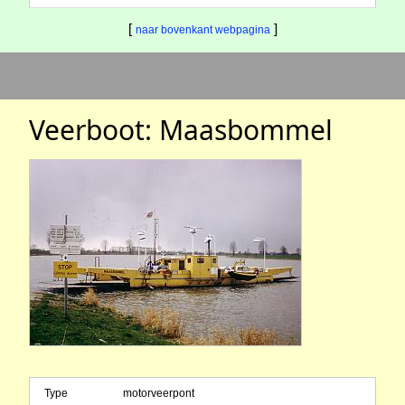
[
]
naar bovenkant webpagina
Veerboot: Maasbommel
Type
motorveerpont