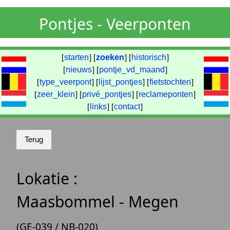
Pontjes - Veerponten
[
starten
] [
zoeken
] [
historisch
]
[
nieuws
] [
pontje_vd_maand
]
[
type_veerpont
] [
lijst_pontjes
] [
fietstochten
]
[
zeer_klein
] [
privé_pontjes
] [
reclameponten
]
[
links
] [
contact
]
Lokatie :
Maasbommel - Megen
(GE-039 / NB-020)