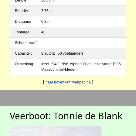
Lengte
30.86 m
Breedte
7.76 m
Diepgang
0.8 m
Tonnage
40
Scheepswerf
Capaciteit
8 auto's; 50 voetgangers
Opmerking
Inzet 1948-1996: Alphen-Oijen. Inzet vanaf 1996:
Maasbommel-Megen
[
]
naar bovenkant webpagina
Veerboot: Tonnie de Blank