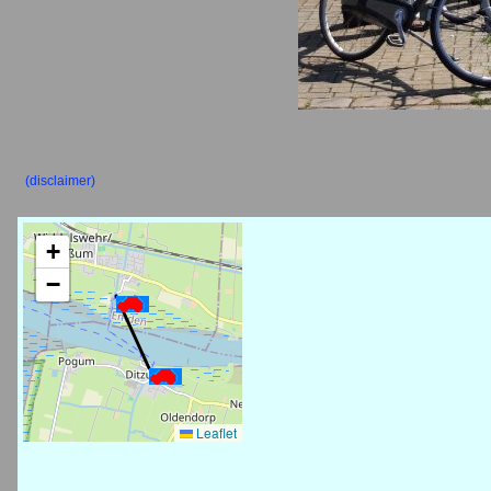
(disclaimer)
+
−
Leaflet