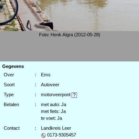
Foto: Henk Algra (2012-05-28)
Gegevens
Over
:
Ems
Soort
:
Autoveer
Type
:
motorveerpont
Betalen
:
met auto: Ja
met fiets: Ja
te voet: Ja
Contact
:
Landkreis Leer
0173-9305457