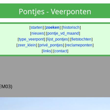
Pontjes - Veerponten
[
starten
] [
zoeken
] [
historisch
]
[
nieuws
] [
pontje_vd_maand
]
[
type_veerpont
] [
lijst_pontjes
] [
fietstochten
]
[
zeer_klein
] [
privé_pontjes
] [
reclameponten
]
[
links
] [
contact
]
EM03)