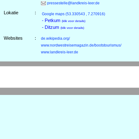
pressestelle@landkreis-leer.de
Lokatie
:
Google maps
(53.330543 , 7.270916)
- Petkum
(klik voor details)
- Ditzum
(klik voor details)
Websites
:
de.wikipedia.org/
www.nordwestreisemagazin.de/bootstourismus/
www.landkreis-leer.de