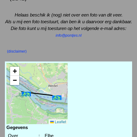
Helaas beschik ik (nog) niet over een foto van dit veer.
Als u mij een foto toestuurt, dan ben ik u daarvoor erg dankbaar.
Die foto kunt u mij toesturen op het volgende e-mail adres:
info@pontjes.nl
(disclaimer)
+
−
Leaflet
Gegevens
Over
:
Elbe