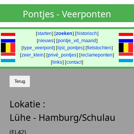
Pontjes - Veerponten
[
starten
] [
zoeken
] [
historisch
]
[
nieuws
] [
pontje_vd_maand
]
[
type_veerpont
] [
lijst_pontjes
] [
fietstochten
]
[
zeer_klein
] [
privé_pontjes
] [
reclameponten
]
[
links
] [
contact
]
Lokatie :
Lühe - Hamburg/Schulau
(EL42)