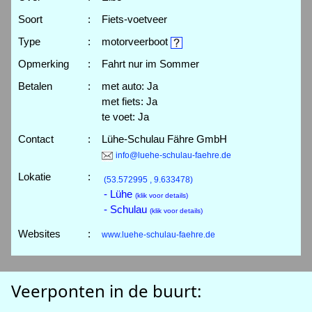
Soort
:
Fiets-voetveer
Type
:
motorveerboot
Opmerking
:
Fahrt nur im Sommer
Betalen
:
met auto: Ja
met fiets: Ja
te voet: Ja
Contact
:
Lühe-Schulau Fähre GmbH
info@luehe-schulau-faehre.de
Lokatie
:
(53.572995 , 9.633478)
- Lühe
(klik voor details)
- Schulau
(klik voor details)
Websites
:
www.luehe-schulau-faehre.de
Veerponten in de buurt: