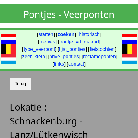
Pontjes - Veerponten
[
starten
] [
zoeken
] [
historisch
]
[
nieuws
] [
pontje_vd_maand
]
[
type_veerpont
] [
lijst_pontjes
] [
fietstochten
]
[
zeer_klein
] [
privé_pontjes
] [
reclameponten
]
[
links
] [
contact
]
Lokatie :
Schnackenburg -
Lanz/Lütkenwisch