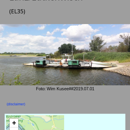
(EL35)
Foto: Wim Kusee##2019.07.01
(disclaimer)
+