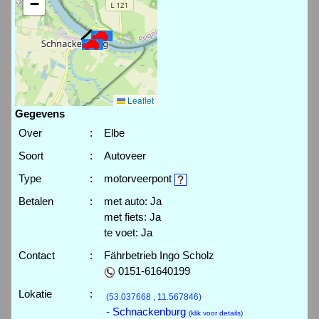
−
Leaflet
Gegevens
Over
:
Elbe
Soort
:
Autoveer
Type
:
motorveerpont
Betalen
:
met auto: Ja
met fiets: Ja
te voet: Ja
Contact
:
Fährbetrieb Ingo Scholz
0151-61640199
Lokatie
:
(53.037668 , 11.567846)
- Schnackenburg
(klik voor details)