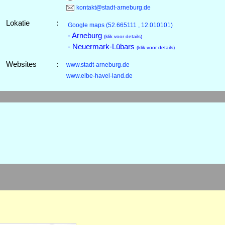
kontakt@stadt-arneburg.de
Lokatie
:
Google maps
(52.665111 , 12.010101)
- Arneburg
(klik voor details)
- Neuermark-Lübars
(klik voor details)
Websites
:
www.stadt-arneburg.de
www.elbe-havel-land.de