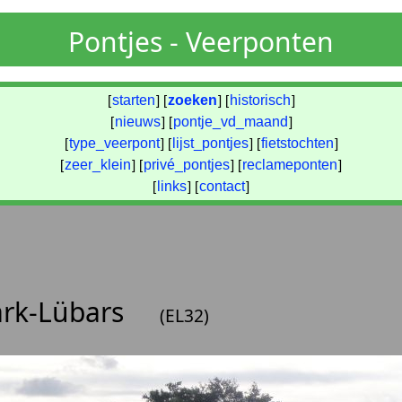
Pontjes - Veerponten
[
starten
] [
zoeken
] [
historisch
]
[
nieuws
] [
pontje_vd_maand
]
[
type_veerpont
] [
lijst_pontjes
] [
fietstochten
]
[
zeer_klein
] [
privé_pontjes
] [
reclameponten
]
[
links
] [
contact
]
ark-Lübars
(EL32)