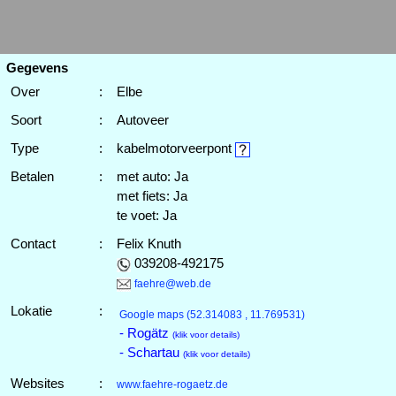
Gegevens
Over
:
Elbe
Soort
:
Autoveer
Type
:
kabelmotorveerpont
Betalen
:
met auto: Ja
met fiets: Ja
te voet: Ja
Contact
:
Felix Knuth
039208-492175
faehre@web.de
Lokatie
:
Google maps
(52.314083 , 11.769531)
- Rogätz
(klik voor details)
- Schartau
(klik voor details)
Websites
:
www.faehre-rogaetz.de