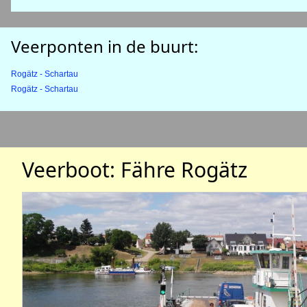
Veerponten in de buurt:
Rogätz - Schartau
Rogätz - Schartau
Veerboot: Fähre Rogätz