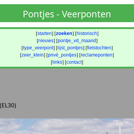
Pontjes - Veerponten
[
starten
] [
zoeken
] [
historisch
]
[
nieuws
] [
pontje_vd_maand
]
[
type_veerpont
] [
lijst_pontjes
] [
fietstochten
]
[
zeer_klein
] [
privé_pontjes
] [
reclameponten
]
[
links
] [
contact
]
(EL30)