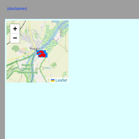
(disclaimer)
+
−
Leaflet