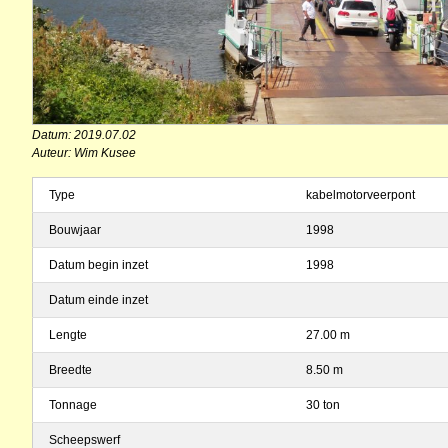
Datum: 2019.07.02
Auteur: Wim Kusee
Type
kabelmotorveerpont
Bouwjaar
1998
Datum begin inzet
1998
Datum einde inzet
Lengte
27.00 m
Breedte
8.50 m
Tonnage
30 ton
Scheepswerf