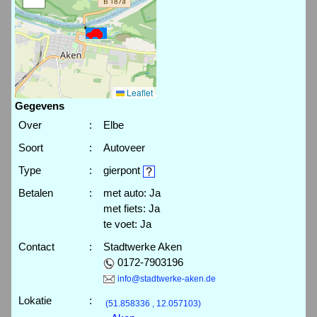
Leaflet
Gegevens
Over
:
Elbe
Soort
:
Autoveer
Type
:
gierpont
Betalen
:
met auto: Ja
met fiets: Ja
te voet: Ja
Contact
:
Stadtwerke Aken
0172-7903196
info@stadtwerke-aken.de
Lokatie
:
(51.858336 , 12.057103)