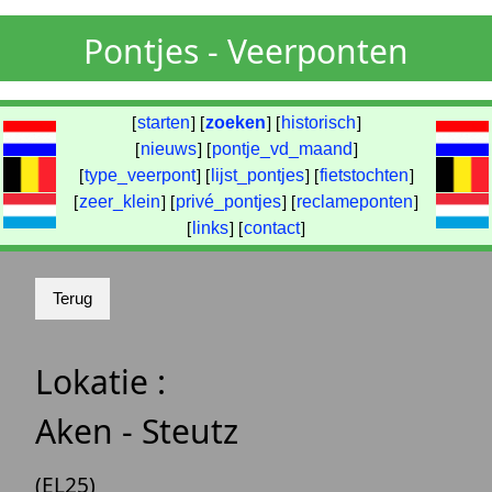
Pontjes - Veerponten
[
starten
] [
zoeken
] [
historisch
]
[
nieuws
] [
pontje_vd_maand
]
[
type_veerpont
] [
lijst_pontjes
] [
fietstochten
]
[
zeer_klein
] [
privé_pontjes
] [
reclameponten
]
[
links
] [
contact
]
Lokatie :
Aken - Steutz
(EL25)