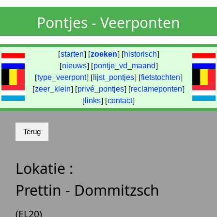
Pontjes - Veerponten
[
starten
] [
zoeken
] [
historisch
]
[
nieuws
] [
pontje_vd_maand
]
[
type_veerpont
] [
lijst_pontjes
] [
fietstochten
]
[
zeer_klein
] [
privé_pontjes
] [
reclameponten
]
[
links
] [
contact
]
Lokatie :
Prettin - Dommitzsch
(EL20)