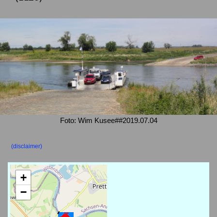
Foto: Wim Kusee##2019.07.04
(disclaimer)
+
−