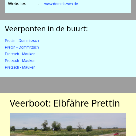
Websites
:
www.dommitzsch.de
Veerponten in de buurt:
Prettin - Dommitzsch
Prettin - Dommitzsch
Pretzsch - Mauken
Pretzsch - Mauken
Pretzsch - Mauken
Veerboot: Elbfähre Prettin