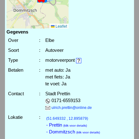
Leaflet
Gegevens
Over
:
Elbe
Soort
:
Autoveer
Type
:
motorveerpont
Betalen
:
met auto: Ja
met fiets: Ja
te voet: Ja
Contact
:
Stadt Prettin
0171-6559153
ulrich.prettin@online.de
Lokatie
:
(51.649332 , 12.895879)
- Prettin
(klik voor details)
- Dommitzsch
(klik voor details)