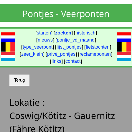
Pontjes - Veerponten
[
starten
] [
zoeken
] [
historisch
]
[
nieuws
] [
pontje_vd_maand
]
[
type_veerpont
] [
lijst_pontjes
] [
fietstochten
]
[
zeer_klein
] [
privé_pontjes
] [
reclameponten
]
[
links
] [
contact
]
Lokatie :
Coswig/Kötitz - Gauernitz
(Fähre Kötitz)