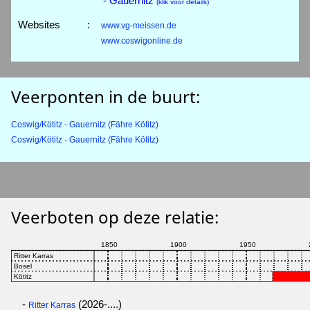
- Gauernitz
(klik voor details)
Websites
:
www.vg-meissen.de
www.coswigonline.de
Veerponten in de buurt:
Coswig/Kötitz - Gauernitz (Fähre Kötitz)
Coswig/Kötitz - Gauernitz (Fähre Kötitz)
Veerboten op deze relatie:
-
(2026-....)
Ritter Karras