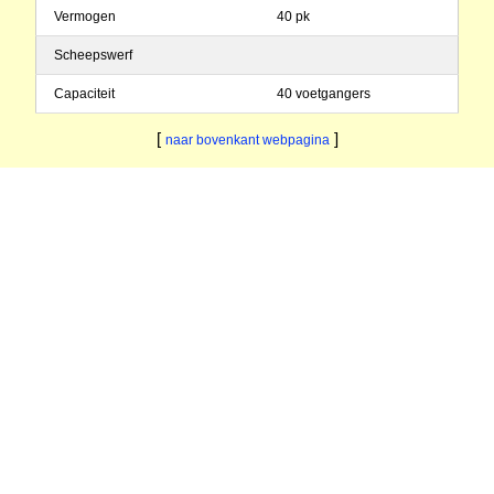
Vermogen
40 pk
Scheepswerf
Capaciteit
40 voetgangers
[
]
naar bovenkant webpagina