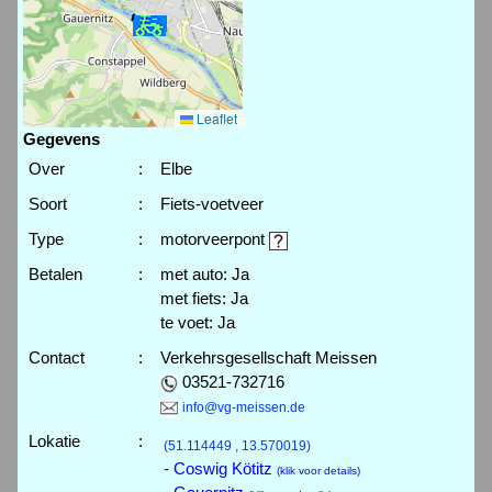
Leaflet
Gegevens
Over
:
Elbe
Soort
:
Fiets-voetveer
Type
:
motorveerpont
Betalen
:
met auto: Ja
met fiets: Ja
te voet: Ja
Contact
:
Verkehrsgesellschaft Meissen
03521-732716
info@vg-meissen.de
Lokatie
:
(51.114449 , 13.570019)
- Coswig Kötitz
(klik voor details)