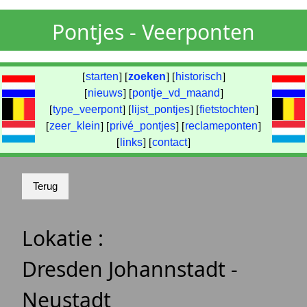
Pontjes - Veerponten
[
starten
] [
zoeken
] [
historisch
]
[
nieuws
] [
pontje_vd_maand
]
[
type_veerpont
] [
lijst_pontjes
] [
fietstochten
]
[
zeer_klein
] [
privé_pontjes
] [
reclameponten
]
[
links
] [
contact
]
Lokatie :
Dresden Johannstadt -
Neustadt