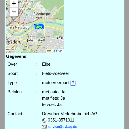
+
−
Leaflet
Gegevens
Over
:
Elbe
Soort
:
Fiets-voetveer
Type
:
motorveerpont
Betalen
:
met auto: Ja
met fiets: Ja
te voet: Ja
Contact
:
Dresdner Verkehrsbetrieb AG
0351-8571011
service@dvbag.de