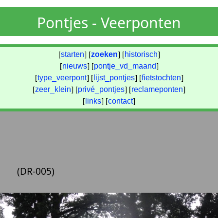
Pontjes - Veerponten
[
starten
] [
zoeken
] [
historisch
]
[
nieuws
] [
pontje_vd_maand
]
[
type_veerpont
] [
lijst_pontjes
] [
fietstochten
]
[
zeer_klein
] [
privé_pontjes
] [
reclameponten
]
[
links
] [
contact
]
d
(DR-005)