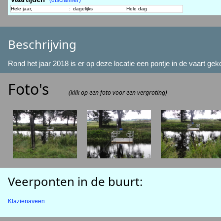
(disclaimer)
Hele jaar,
:
dagelijks
Hele dag
Beschrijving
Rond het jaar 2018 is er op deze locatie een pontje in de vaart ge
Foto's
(klik op een foto voor een vergroting)
Veerponten in de buurt:
Klazienaveen